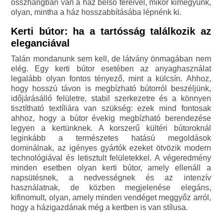
összhangban van a ház belső tereivel, mikor kimegyünk,
olyan, mintha a ház hosszabbításába lépnénk ki.
Kerti bútor: ha a tartósság találkozik az
eleganciával
Talán mondanunk sem kell, de látvány önmagában nem
elég. Egy kerti bútor esetében az anyaghasználat
legalább olyan fontos tényező, mint a külcsín. Ahhoz,
hogy hosszú távon is megbízható bútorról beszéljünk,
időjárásálló felületre, stabil szerkezetre és a könnyen
tisztítható textíliára van szükség: ezek mind fontosak
ahhoz, hogy a bútor évekig megbízható berendezése
legyen a kertünknek. A korszerű kültéri bútoroknál
leginkább a természetes hatású megoldások
dominálnak, az igényes gyártók ezeket ötvözik modern
technológiával és letisztult felületekkel. A végeredmény
minden esetben olyan kerti bútor, amely ellenáll a
napsütésnek, a nedvességnek és az intenzív
használatnak, de közben megjelenése elegáns,
kifinomult, olyan, amely minden vendéget meggyőz arról,
hogy a házigazdának még a kertben is van stílusa.