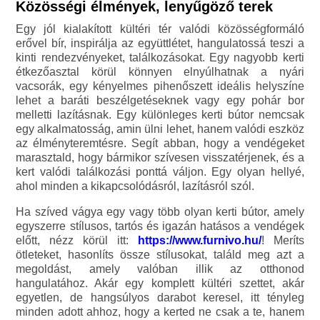
Közösségi élmények, lenyűgöző terek
Egy jól kialakított kültéri tér valódi közösségformáló
erővel bír, inspirálja az együttlétet, hangulatossá teszi a
kinti rendezvényeket, találkozásokat. Egy nagyobb kerti
étkezőasztal körül könnyen elnyúlhatnak a nyári
vacsorák, egy kényelmes pihenőszett ideális helyszíne
lehet a baráti beszélgetéseknek vagy egy pohár bor
melletti lazításnak. Egy különleges kerti bútor nemcsak
egy alkalmatosság, amin ülni lehet, hanem valódi eszköz
az élményteremtésre. Segít abban, hogy a vendégeket
marasztald, hogy bármikor szívesen visszatérjenek, és a
kert valódi találkozási ponttá váljon. Egy olyan hellyé,
ahol minden a kikapcsolódásról, lazításról szól.
Ha szíved vágya egy vagy több olyan kerti bútor, amely
egyszerre stílusos, tartós és igazán hatásos a vendégek
előtt, nézz körül itt:
https://www.furnivo.hu/
! Meríts
ötleteket, hasonlíts össze stílusokat, találd meg azt a
megoldást, amely valóban illik az otthonod
hangulatához. Akár egy komplett kültéri szettet, akár
egyetlen, de hangsúlyos darabot keresel, itt tényleg
minden adott ahhoz, hogy a kerted ne csak a te, hanem