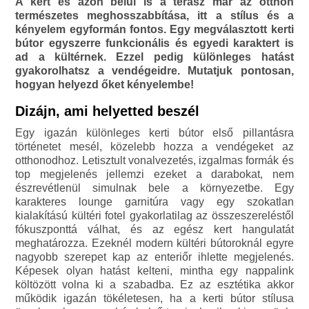
A kert és azon belül is a terasz már az otthon
természetes meghosszabbítása, itt a stílus és a
kényelem egyformán fontos. Egy megválasztott kerti
bútor egyszerre funkcionális és egyedi karaktert is
ad a kültérnek. Ezzel pedig különleges hatást
gyakorolhatsz a vendégeidre. Mutatjuk pontosan,
hogyan helyezd őket kényelembe!
Dizájn, ami helyetted beszél
Egy igazán különleges kerti bútor első pillantásra
történetet mesél, közelebb hozza a vendégeket az
otthonodhoz. Letisztult vonalvezetés, izgalmas formák és
top megjelenés jellemzi ezeket a darabokat, nem
észrevétlenül simulnak bele a környezetbe. Egy
karakteres lounge garnitúra vagy egy szokatlan
kialakítású kültéri fotel gyakorlatilag az összeszereléstől
fókuszponttá válhat, és az egész kert hangulatát
meghatározza. Ezeknél modern kültéri bútoroknál egyre
nagyobb szerepet kap az enteriőr ihlette megjelenés.
Képesek olyan hatást kelteni, mintha egy nappalink
költözött volna ki a szabadba. Ez az esztétika akkor
működik igazán tökéletesen, ha a kerti bútor stílusa