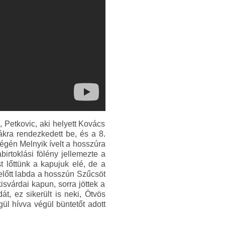
 Petkovic, aki helyett Kovács
ákra rendezkedett be, és a 8.
égén Melnyik ívelt a hosszúra
birtoklási fölény jellemezte a
t lőttünk a kapujuk elé, de a
belőtt labda a hosszún Szűcsöt
isvárdai kapun, sorra jöttek a
t, ez sikerült is neki, Ötvös
gül hívva végül büntetőt adott