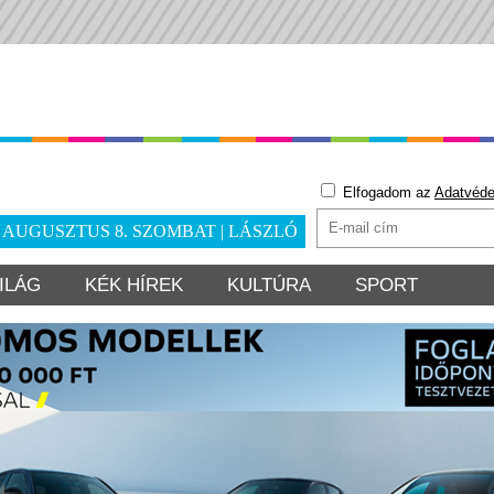
Elfogadom az
Adatvéde
. AUGUSZTUS 8. SZOMBAT | LÁSZLÓ
ILÁG
KÉK HÍREK
KULTÚRA
SPORT