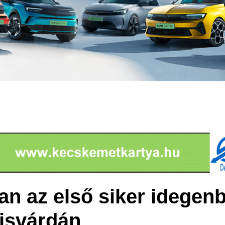
n az első siker idegenb
isvárdán