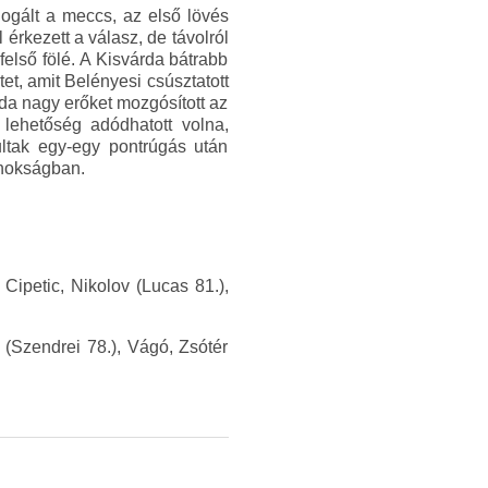
dogált a meccs, az első lövés
 érkezett a válasz, de távolról
 felső fölé. A Kisvárda bátrabb
et, amit Belényesi csúsztatott
da nagy erőket mozgósított az
a lehetőség adódhatott volna,
ultak egy-egy pontrúgás után
jnokságban.
Cipetic, Nikolov (Lucas 81.),
 (Szendrei 78.), Vágó, Zsótér