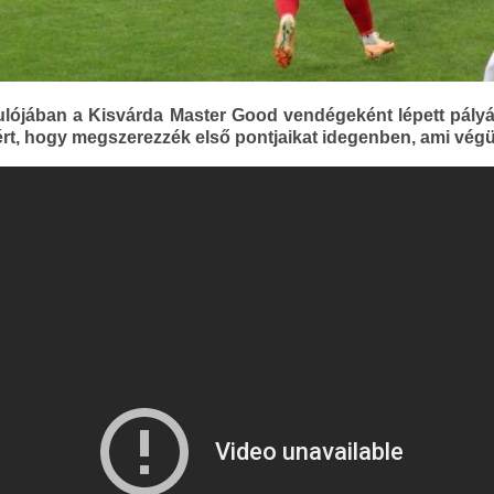
ulójában a Kisvárda Master Good vendégeként lépett pályá
ért, hogy megszerezzék első pontjaikat idegenben, ami végül 