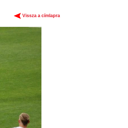
Vissza a címlapra