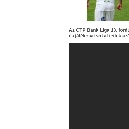
Az OTP Bank Liga 13. ford
és játékosai sokat tettek az