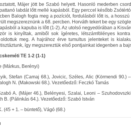
ztatott, Májer jött be Szabó helyett. Hasonló mederben csor
ipattanó labdát lőtt mellé kapásból. Egy perccel később Zsótértól
ercben Balogh fogta meg a pozíciót, fordulásból lőtt is, a hosszú
erült megszereznünk a 68. percben. Horváth tekert be egy szöglet
apásból a kapuba is lőtt (1-2). Az utolsó negyedórában a Kisvár
ör is kinyíltak, amiből sok ígéretes, létszámfölényes kontr
oldottuk meg. A hajrához érve tumultus jelenteket is kialak
 tisztáztunk, így megszereztük első pontjainkat idegenben a ba
skeméti TE 1-2 (1-1)
e (Márkus, Berényi)
k, Stefan (Camaj 68.), Jovicic, Széles, Alic (Körmendi 90.) – 
, Balogh N. (Makowski 68.). Vezetőedző: Feczkó Tamás
zabó A. (Májer 46.), Belényesi, Szalai, Leoni – Szuhodovszki
th B. (Pálinkás 64.). Vezetőedző: Szabó István
 K. (45 + 1. – büntető), Vágó (68.)
u