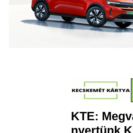
KTE: Megva
nyertünk K