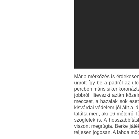
Már a mérkőzés is érdekesen 
ugrott így be a padról az ut
percben máris siker koronázt
jobbról, Ilievszki aztán köze
meccset, a hazaiak sok esetb
kisvárdai védelem jól állt a 
találta meg, aki 16 méterről 
szögletek is. A hosszabbítás
viszont megrúgta. Berke játék
teljesen jogosan. A labda mögé