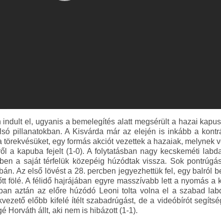
indult el, ugyanis a bemelegítés alatt megsérült a hazai kapus,
olsó pillanatokban. A Kisvárda már az elején is inkább a kontr
a törekvésüket, egy formás akciót vezettek a hazaiak, melynek v
lről a kapuba fejelt (1-0). A folytatásban nagy kecskeméti labda
en a saját térfelük közepéig húzódtak vissza. Sok pontrúgás
lábán. Az első lövést a 28. percben jegyezhettük fel, egy balról 
lőtt fölé. A félidő hajrájában egyre masszívabb lett a nyomás a k
ban aztán az előre húzódó Leoni tolta volna el a szabad labdá
vezető előbb kifelé ítélt szabadrúgást, de a videóbírót segítsé
 Horváth állt, aki nem is hibázott (1-1).