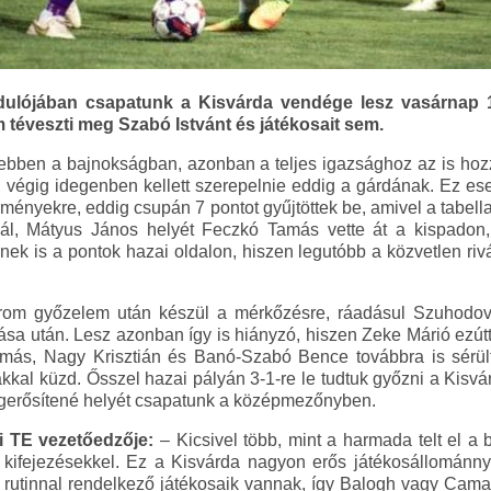
ulójában csapatunk a Kisvárda vendége lesz vasárnap 1
m téveszti meg Szabó Istvánt és játékosait sem.
 ebben a bajnokságban, azonban a teljes igazsághoz az is hoz
g végig idegenben kellett szerepelnie eddig a gárdának. Ez es
edményekre, eddig csupán 7 pontot gyűjtöttek be, amivel a tabell
nál, Mátyus János helyét Feczkó Tamás vette át a kispadon,
ek is a pontok hazai oldalon, hiszen legutóbb a közvetlen rivál
rom győzelem után készül a mérkőzésre, ráadásul Szuhodo
ltása után. Lesz azonban így is hiányzó, hiszen Zeke Márió ezút
amás, Nagy Krisztián és Banó-Szabó Bence továbbra is sérültl
kkal küzd. Ősszel hazai pályán 3-1-re le tudtuk győzni a Kisvá
egerősítené helyét csapatunk a középmezőnyben.
i TE vezetőedzője:
– Kicsivel több, mint a harmada telt el a
 kifejezésekkel. Ez a Kisvárda nagyon erős játékosállománnya
 rutinnal rendelkező játékosaik vannak, így Balogh vagy Camaj