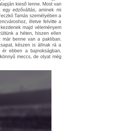
alapján kieső lenne. Most van
nt egy edzőváltás, aminek mi
lt Feczkó Tamás személyében a
cvároshoz, illetve felvitte a
 is kezdenek majd véleményem
zültünk a héten, hiszen ellen
ez már benne van a pakliban.
sapat, készen is állnak rá a
t ér ebben a bajnokságban,
z könnyű meccs, de olyat még