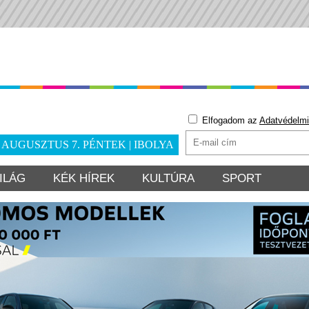
Elfogadom az
Adatvédelmi
. AUGUSZTUS 7. PÉNTEK | IBOLYA
ILÁG
KÉK HÍREK
KULTÚRA
SPORT