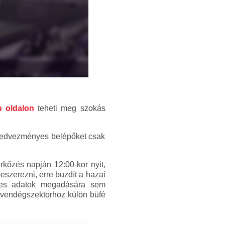
u oldalon
teheti meg szokás
A kedvezményes belépőket csak
kőzés napján 12:00-kor nyit,
zerezni, erre buzdít a hazai
lyes adatok megadására sem
A vendégszektorhoz külön büfé