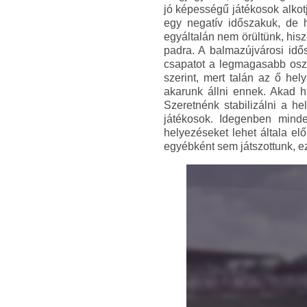
jó képességű játékosok alkot
egy negatív időszakuk, de h
egyáltalán nem örültünk, his
padra. A balmazújvárosi idős
csapatot a legmagasabb oszt
szerint, mert talán az ő hel
akarunk állni ennek. Akad h
Szeretnénk stabilizálni a h
játékosok. Idegenben mind
helyezéseket lehet általa e
egyébként sem játszottunk, ez