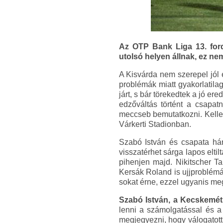
Az OTP Bank Liga 13. ford
utolsó helyen állnak, ez ne
A Kisvárda nem szerepel jól
problémák miatt gyakorlatila
járt, s bár törekedtek a jó er
edzőváltás történt a csapat
meccseb bemutatkozni. Kellen
Várkerti Stadionban.
Szabó István és csapata há
visszatérhet sárga lapos elti
pihenjen majd. Nikitscher T
Kersák Roland is ujjproblémá
sokat érne, ezzel ugyanis m
Szabó István, a Kecskemét
lenni a számolgatással és a
megjegyezni, hogy válogatott