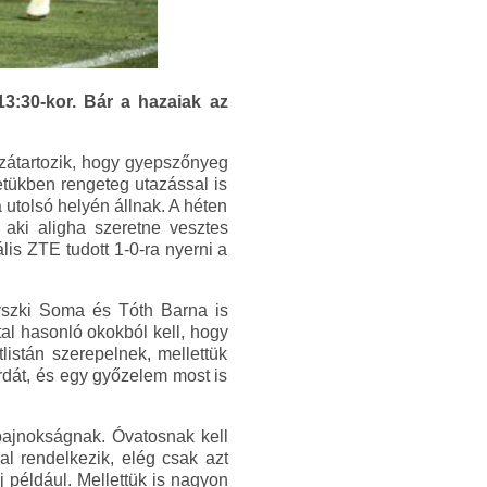
3:30-kor. Bár a hazaiak az
zátartozik, hogy gyepszőnyeg
etükben rengeteg utazással is
a utolsó helyén állnak. A héten
 aki aligha szeretne vesztes
is ZTE tudott 1-0-ra nyerni a
vszki Soma és Tóth Barna is
tal hasonló okokból kell, hogy
istán szerepelnek, mellettük
rdát, és egy győzelem most is
 bajnokságnak. Óvatosnak kell
l rendelkezik, elég csak azt
 például. Mellettük is nagyon