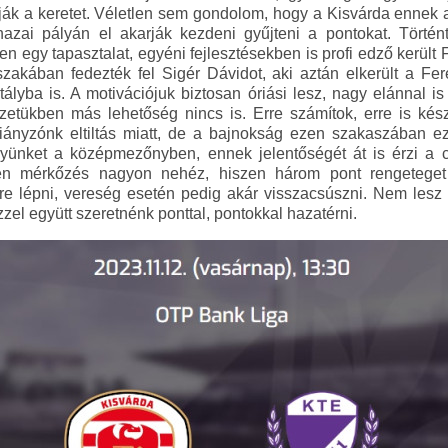
ják a keretet. Véletlen sem gondolom, hogy a Kisvárda ennek 
azai pályán el akarják kezdeni gyűjteni a pontokat. Törté
zen egy tapasztalat, egyéni fejlesztésekben is profi edző kerü
zakában fedezték fel Sigér Dávidot, aki aztán elkerült a Feren
ályba is. A motivációjuk biztosan óriási lesz, nagy elánnal
yzetükben más lehetőség nincs is. Erre számítok, erre is kés
iányzónk eltiltás miatt, de a bajnokság ezen szakaszában 
elyünket a középmezőnyben, ennek jelentőségét át is érzi a c
en mérkőzés nagyon nehéz, hiszen három pont rengetege
lőre lépni, vereség esetén pedig akár visszacsúszni. Nem les
zel együtt szeretnénk ponttal, pontokkal hazatérni.