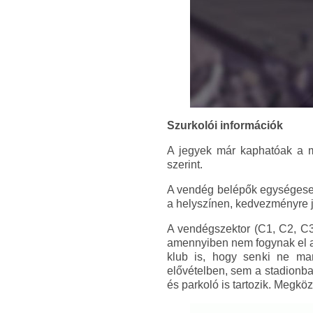
Szurkolói információk
A jegyek már kaphatóak a m
szerint.
A vendég belépők egységesen 
a helyszínen, kedvezményre j
A vendégszektor (C1, C2, C3
amennyiben nem fogynak el a
klub is, hogy senki ne ma
elővételben, sem a stadionba
és parkoló is tartozik. Megkö