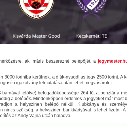
érkőzésre, aki máris beszerezné belépőjét, a
jegymester.h
3000 forintba kerülnek, a diák-nyugdíjas jegy 2500 forint. 
ogosító igazolvány felmutatása után lehet megvásárolni.
 barnával jelölve) befogadóképessége 264 fő, a pénztár a mér
ddig a belépők. Mindenképpen érdemes a jegyeket már most bes
radjon a helyszínen belépő nélkül. Klubkártya és szemé
n nincs szükség, a helyszínen bankkártyával is lehet fizetni. 
zelítés az Andy Vajna utcán haladva.