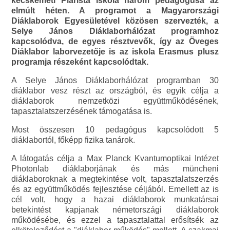
kecskeméti Piarista Iskola három pedagógusa az
elmúlt héten. A programot a Magyarországi
Diáklaborok Egyesületével közösen szervezték, a
Selye János Diáklaborhálózat programhoz
kapcsolódva, de egyes résztvevők, így az Öveges
Diáklabor laborvezetője is az iskola Erasmus plusz
programja részeként kapcsolódtak.
A Selye János Diáklaborhálózat programban 30
diáklabor vesz részt az országból, és egyik célja a
diáklaborok nemzetközi együttműködésének,
tapasztalatszerzésének támogatása is.
Most összesen 10 pedagógus kapcsolódott 5
diáklabortól, főképp fizika tanárok.
A látogatás célja a Max Planck Kvantumoptikai Intézet
Photonlab diáklaborjának és más müncheni
diáklaboroknak a megtekintése volt, tapasztalatszerzés
és az együttműködés fejlesztése céljából. Emellett az is
cél volt, hogy a hazai diáklaborok munkatársai
betekintést kapjanak németországi diáklaborok
működésébe, és ezzel a tapasztalattal erősítsék az