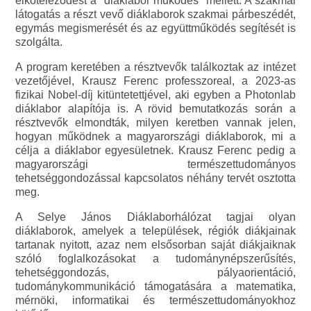
elköteleződést a "diáklabor működés" mellett. A szakmai
látogatás a részt vevő diáklaborok szakmai párbeszédét,
egymás megismerését és az együttműködés segítését is
szolgálta.
A program keretében a résztvevők találkoztak az intézet
vezetőjével, Krausz Ferenc professzoreal, a 2023-as
fizikai Nobel-díj kitüntetettjével, aki egyben a Photonlab
diáklabor alapítója is. A rövid bemutatkozás során a
résztvevők elmondták, milyen keretben vannak jelen,
hogyan működnek a magyarországi diáklaborok, mi a
célja a diáklabor egyesületnek. Krausz Ferenc pedig a
magyarországi természettudományos
tehetséggondozással kapcsolatos néhány tervét osztotta
meg.
A Selye János Diáklaborhálózat tagjai olyan
diáklaborok, amelyek a települések, régiók diákjainak
tartanak nyitott, azaz nem elsősorban saját diákjaiknak
szóló foglalkozásokat a tudománynépszerűsítés,
tehetséggondozás, pályaorientáció,
tudománykommunikáció támogatására a matematika,
mérnöki, informatikai és természettudományokhoz