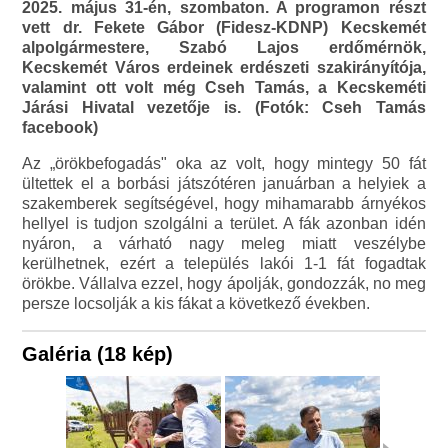
2025. május 31-én, szombaton. A programon részt
vett dr. Fekete Gábor (Fidesz-KDNP) Kecskemét
alpolgármestere, Szabó Lajos erdőmérnök,
Kecskemét Város erdeinek erdészeti szakirányítója,
valamint ott volt még Cseh Tamás, a Kecskeméti
Járási Hivatal vezetője is. (Fotók: Cseh Tamás
facebook)
Az „örökbefogadás" oka az volt, hogy mintegy 50 fát
ültettek el a borbási játszótéren januárban a helyiek a
szakemberek segítségével, hogy mihamarabb árnyékos
hellyel is tudjon szolgálni a terület. A fák azonban idén
nyáron, a várható nagy meleg miatt veszélybe
kerülhetnek, ezért a település lakói 1-1 fát fogadtak
örökbe. Vállalva ezzel, hogy ápolják, gondozzák, no meg
persze locsolják a kis fákat a következő években.
Galéria (18 kép)