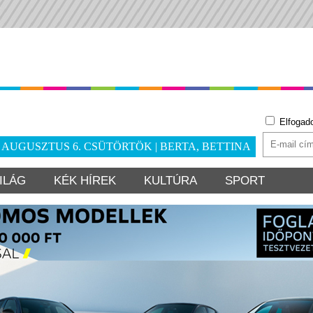
Elfogad
. AUGUSZTUS 6. CSÜTÖRTÖK | BERTA, BETTINA
ILÁG
KÉK HÍREK
KULTÚRA
SPORT