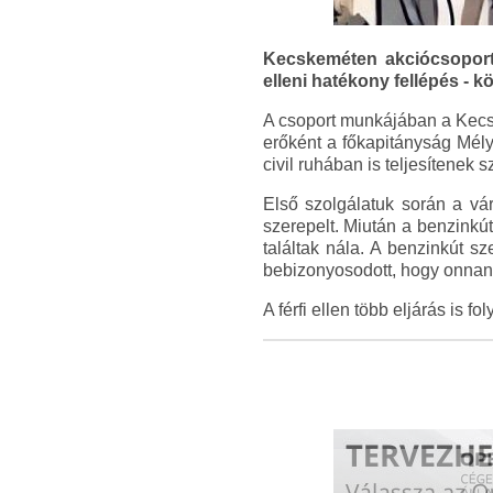
Kecskeméten akciócsoport 
elleni hatékony fellépés - k
A csoport munkájában a Kecs
erőként a főkapitányság Mély
civil ruhában is teljesítenek 
Első szolgálatuk során a vár
szerepelt. Miután a benzinkút
találtak nála. A benzinkút s
bebizonyosodott, hogy onnan 
A férfi ellen több eljárás is f