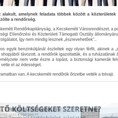
alakult, amelynek feladata többek között a közterületek 
özölte a rendőrség.
keméti Rendőrkapitányság, a Kecskeméti Városrendészet, a po
ségi Ellenőrzési és Közterületi Támogató Osztály állományának
szolgálatot, így nem mindig lesznek „észrevehetőek"..
os egyik benzinkútjánál észleltek egy olyan férfit, akinek a 
 shopjából távozott, a rendőrök igazoltatták, és a ruházatának
zemélyzete nem vette észre a lopást, a biztonsági kamerák fe
vette el az édességet.
olyamatban van. A kecskeméti rendőrök őrizetbe vették a tolvajt.