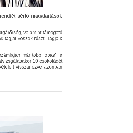
rendjét sértő magatartások
lgárőrség, valamint támogató
 tagjai veszek részt. Tagjaik
„számláján már több lopás" is
 átvizsgálásakor 10 csokoládét
lvételeit visszanézve azonban