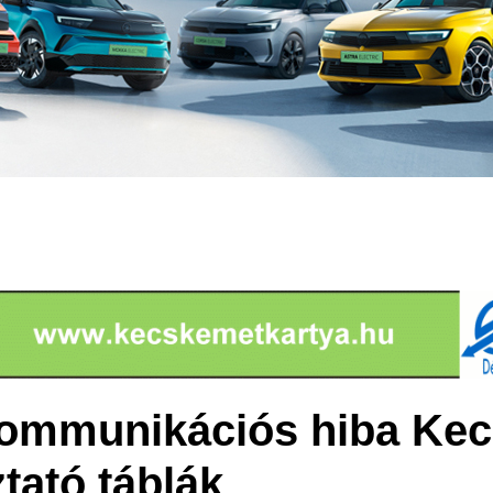
kommunikációs hiba Kec
tató táblák