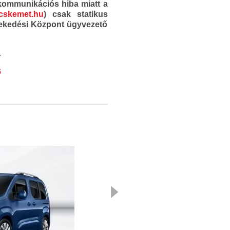
tkommunikációs hiba miatt a
cskemet.hu
) csak statikus
zlekedési Központ ügyvezető
.
6