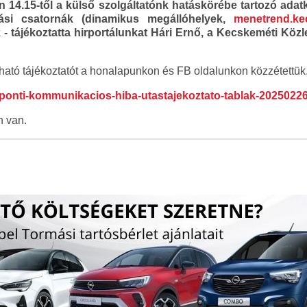
án 14.15-től a külső szolgáltatónk hatáskörébe tartozó ada
tási csatornák (dinamikus megállóhelyek,
menetrend.ke
k - tájékoztatta hirportálunkat Hári Ernő, a Kecskeméti Kö
lható tájékoztatót a honalapunkon és FB oldalunkon közzétettük
ozponti-kommunikacios-hiba-utastajekoztato-tablak-2025022
n van.