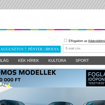
Elfogadom az
Adatvédelmi
. AUGUSZTUS 7. PÉNTEK | IBOLYA
ILÁG
KÉK HÍREK
KULTÚRA
SPORT