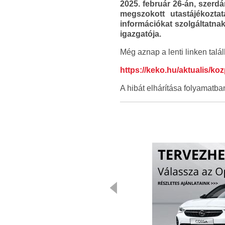
2025. február 26-án, szerd
megszokott utastájékozta
információkat szolgáltatna
igazgatója.
Még aznap a lenti linken talá
https://keko.hu/aktualis/k
A hibát elhárítása folyamatba