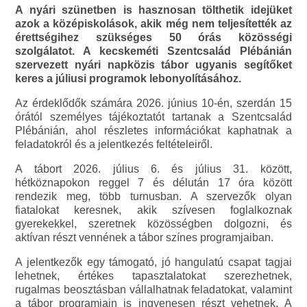
A nyári szünetben is hasznosan tölthetik idejüket
azok a középiskolások, akik még nem teljesítették az
érettségihez szükséges 50 órás közösségi
szolgálatot. A kecskeméti Szentcsalád Plébánián
szervezett nyári napközis tábor ugyanis segítőket
keres a júliusi programok lebonyolításához.
Az érdeklődők számára 2026. június 10-én, szerdán 15
órától személyes tájékoztatót tartanak a Szentcsalád
Plébánián, ahol részletes információkat kaphatnak a
feladatokról és a jelentkezés feltételeiről.
A tábort 2026. július 6. és július 31. között,
hétköznapokon reggel 7 és délután 17 óra között
rendezik meg, több turnusban. A szervezők olyan
fiatalokat keresnek, akik szívesen foglalkoznak
gyerekekkel, szeretnek közösségben dolgozni, és
aktívan részt vennének a tábor színes programjaiban.
A jelentkezők egy támogató, jó hangulatú csapat tagjai
lehetnek, értékes tapasztalatokat szerezhetnek,
rugalmas beosztásban vállalhatnak feladatokat, valamint
a tábor programjain is ingyenesen részt vehetnek. A