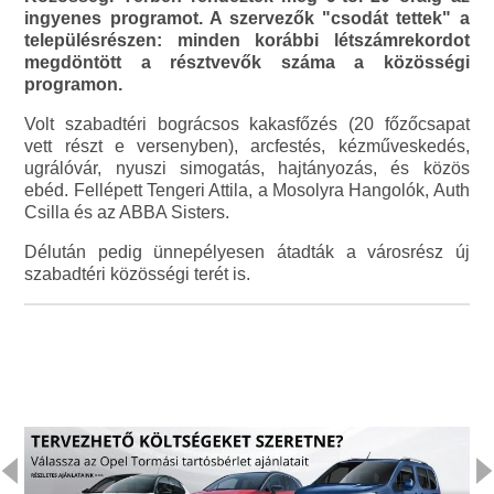
ingyenes programot. A szervezők "csodát tettek" a
településrészen: minden korábbi létszámrekordot
megdöntött a résztvevők száma a közösségi
programon.
Volt szabadtéri bográcsos kakasfőzés (20 főzőcsapat
vett részt e versenyben), arcfestés, kézműveskedés,
ugrálóvár, nyuszi simogatás, hajtányozás, és közös
ebéd. Fellépett Tengeri Attila, a Mosolyra Hangolók, Auth
Csilla és az ABBA Sisters.
Délután pedig ünnepélyesen átadták a városrész új
szabadtéri közösségi terét is.