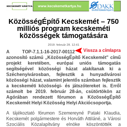
KözösségÉpítő Kecskemét – 750
milliós program kecskeméti
közösségek támogatására
2019. február 28. 12:41
Vissza a címlapra
A TOP-7.1.1-16-2017-00112
azonosító számú „KözösségÉpítő Kecskemét" című
projekt keretében, európai uniós támogatás
segítségével közösségi házat alakítanak ki a
Széchenyivárosban, fejlesztik a hunyadivárosi
közösségi házat, valamint jelentős számban fejlesztik
a kecskeméti közösségi- és játszótereket is. Erről
számolt be 2019. február 28-án, csütörtökön az
Agórában rendezett fórumon a KözösségÉpítő
Kecskemét Helyi Közösség Helyi Akciócsoportja.
A tájékoztató fórumon Szemereyné Pataki Klaudia,
Kecskemét polgármestere és Horváth Attiláné, a Városi
Szociális Közalapítvány elnöke köszöntötték a