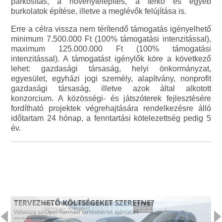
parkosítás, a növénytelepítés, a térkő és egyéb
burkolatok építése, illetve a meglévők felújítása is.
Erre a célra vissza nem térítendő támogatás igényelhető
minimum 7.500.000 Ft (100% támogatási intenzitással),
maximum 125.000.000 Ft (100% támogatási
intenzitással). A támogatást igénylők köre a következő
lehet: gazdasági társaság, helyi önkormányzat,
egyesület, egyházi jogi személy, alapítvány, nonprofit
gazdasági társaság, illetve azok által alkotott
konzorcium. A közösségi- és játszóterek fejlesztésére
fordítható projektek végrehajtására rendelkezésre álló
időtartam 24 hónap, a fenntartási kötelezettség pedig 5
év.