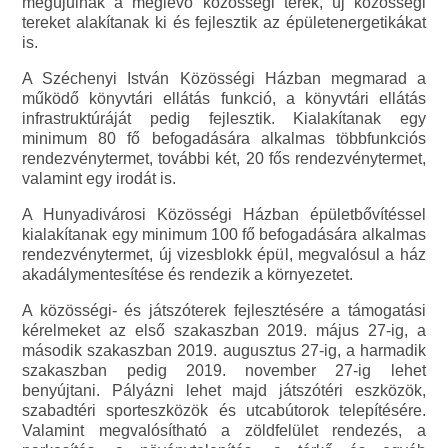
megújulnak a meglévő közösségi terek, új közösségi
tereket alakítanak ki és fejlesztik az épületenergetikákat
is.
A Széchenyi István Közösségi Házban megmarad a
működő könyvtári ellátás funkció, a könyvtári ellátás
infrastruktúráját pedig fejlesztik. Kialakítanak egy
minimum 80 fő befogadására alkalmas többfunkciós
rendezvénytermet, további két, 20 fős rendezvénytermet,
valamint egy irodát is.
A Hunyadivárosi Közösségi Házban épületbővítéssel
kialakítanak egy minimum 100 fő befogadására alkalmas
rendezvénytermet, új vizesblokk épül, megvalósul a ház
akadálymentesítése és rendezik a környezetet.
A közösségi- és játszóterek fejlesztésére a támogatási
kérelmeket az első szakaszban 2019. május 27-ig, a
második szakaszban 2019. augusztus 27-ig, a harmadik
szakaszban pedig 2019. november 27-ig lehet
benyújtani. Pályázni lehet majd játszótéri eszközök,
szabadtéri sporteszközök és utcabútorok telepítésére.
Valamint megvalósítható a zöldfelület rendezés, a