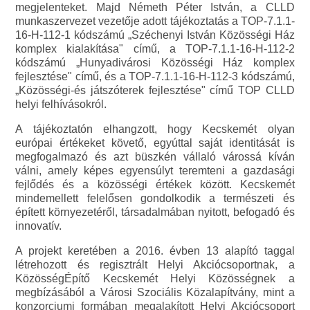
megjelenteket. Majd Németh Péter István, a CLLD
munkaszervezet vezetője adott tájékoztatás a TOP-7.1.1-
16-H-112-1 kódszámú „Széchenyi István Közösségi Ház
komplex kialakítása" című, a TOP-7.1.1-16-H-112-2
kódszámú „Hunyadivárosi Közösségi Ház komplex
fejlesztése" című, és a TOP-7.1.1-16-H-112-3 kódszámú,
„Közösségi-és játszóterek fejlesztése" című TOP CLLD
helyi felhívásokról.
A tájékoztatón elhangzott, hogy Kecskemét olyan
európai értékeket követő, egyúttal saját identitását is
megfogalmazó és azt büszkén vállaló várossá kíván
válni, amely képes egyensúlyt teremteni a gazdasági
fejlődés és a közösségi értékek között. Kecskemét
mindemellett felelősen gondolkodik a természeti és
épített környezetéről, társadalmában nyitott, befogadó és
innovatív.
A projekt keretében a 2016. évben 13 alapító taggal
létrehozott és regisztrált Helyi Akciócsoportnak, a
KözösségÉpítő Kecskemét Helyi Közösségnek a
megbízásából a Városi Szociális Közalapítvány, mint a
konzorciumi formában megalakított Helyi Akciócsoport