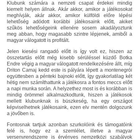
Klubunk számára a nemzeti csapat érdekei mindig
kiemelt helyen állnak. Akár akkor, amikor a játékosokat
meghívják, akár akkor, amikor külföldi előre lépési
lehetőség adódott korábbi játékosaink előtt, akiket
szűkös lehetőségeink ellenére sosem akadályoztunk
meg abban, hogy magasabb szintre lépjenek, amiből a
magyar válogatott is profitált.
Jelen kiesési rangadó előtt is így volt ez, hiszen az
összetartás előtt még kisebb sérüléssel küzdő Botka
Endre végig a magyar válogatott rendelkezésére állt, míg
Driton Camaj kedd este is pályára lépett a montenegrói
együttesben a pénteki bajnoki előtt, így gyakorlatilag két
hétig nem számíthattunk a játékosra a fontos meccs előtt
a napi munka során. A helyzethez most is és korábban is
mindig örömmel alkalmazkodtunk, hiszen a játékosok
mellett klubunknak is büszkeség, ha egy országot
képviselhetnek játékosaink, ezen elv mentén dolgozunk
a jövőben is.
Fontosnak tartjuk azonban szurkolóink és támogatóink
felé is, hogy ez a szemlélet, illetve a magyar
versenyrendszerre is érvényes nemzetközi szabályok