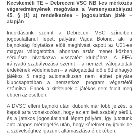
Kecskeméti TE – Debreceni VSC NB I-es mérkőzés
végeredményének megóvása a Versenyszabályzat
45. § (1) a) rendelkezése – jogosulatlan játék –
alapján.
Indoklásunk szerint a Debreceni VSC színeiben
jogosulatlanul lépett pályára Vajda Botond, aki a
bajnokság folytatása előtt meghívást kapott az U21-es
magyar válogatottba, ahonnan aztán menet közben
sérülésre hivatkozva visszatért klubjához. A FIFA
irányadó szabályozása szerint – a nemzeti válogatottak
érdekének védelmében – a válogatottat idő előtt elhagyó
játékos 5 napig automatikusan nem léphet pályára
klubcsapatában a nemzetközi program végeztétől
számítva. Ennek a kitételnek a játékos nem felelt meg
ebben az esetben.
A DVSC elleni bajnoki után klubunk már több jelzést is
kapott arra vonatkozóan, hogy az említett szabály sérült,
és a játékos jogosulatlanul lépett pályára, így jutottunk
arra alapos mérlegelés után, hogy kérelmet nyújtunk be
a szövetséghez igazunk altámasztása érdekében.