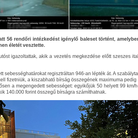
t 56 rendőri intézkedést igénylő baleset történt, amelyb
en életét vesztette.
óst igazoltattak, akik a vezetés megkezdése előtt szeszes ital
t sebességhatárokat regisztráltan 946-an lépték át. A szabály
 kell fizetniük, a kiszabható bírság összegének maximuma pedig 46
lentősen a megengedett sebességet: egyikőjük 50 helyett 99 km/h
kik 140.000 forint összegű bírságra számíthatnak.