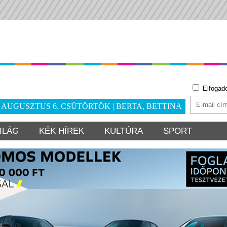
Elfogad
. AUGUSZTUS 6. CSÜTÖRTÖK | BERTA, BETTINA
ILÁG
KÉK HÍREK
KULTÚRA
SPORT