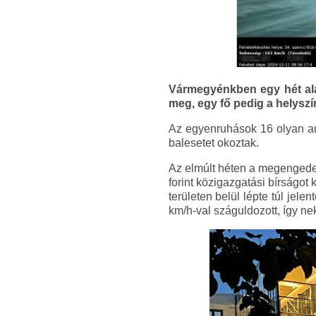
Vármegyénkben egy hét alat
meg, egy fő pedig a helyszín
Az egyenruhások 16 olyan aut
balesetet okoztak.
Az elmúlt héten a megengedet
forint közigazgatási bírságot
területen belül lépte túl je
km/h-val száguldozott, így ne