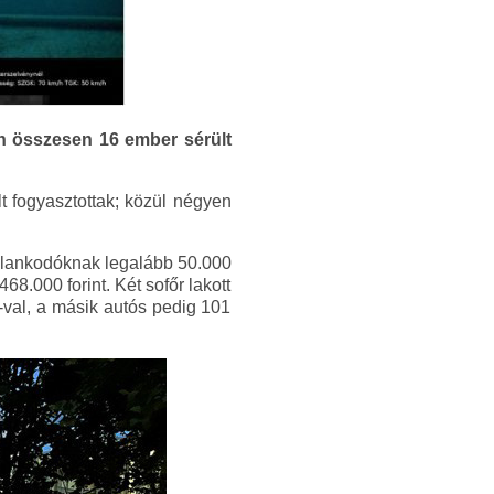
en összesen 16 ember sérült
t fogyasztottak; közül négyen
talankodóknak legalább 50.000
8.000 forint. Két sofőr lakott
-val, a másik autós pedig 101