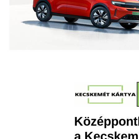
Középpontb
a Kecskemé