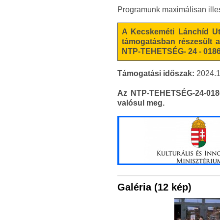
Programunk maximálisan illesz
A Kecskeméti Lánchíd Utc
támogatásban részesült a
NTP-TEHETSÉG- 24 - 0186,
Támogatási időszak:
2024.1
Az NTP-TEHETSÉG-24-0186 
valósul meg.
Galéria (12 kép)