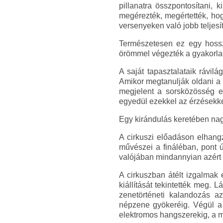
pillanatra összpontosítani, 
megérezték, megértették, ho
versenyeken való jobb teljesít
Természetesen ez egy hossza
örömmel végezték a gyakorlat
A saját tapasztalataik rávil
Amikor megtanulják oldani a 
megjelent a sorsközösség e
egyedül ezekkel az érzésekke
Egy kirándulás keretében nagy
A cirkuszi előadáson elhang
művészei a fináléban, pont 
valójában mindannyian azért
A cirkuszban átélt izgalmak
kiállítását tekintették meg. 
zenetörténeti kalandozás a
népzene gyökeréig. Végül a 
elektromos hangszerekig, a mi