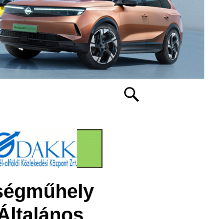
tségműhely
Általános