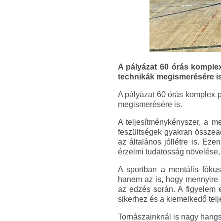
A pályázat 60 órás komplex
technikák megismerésére is
A pályázat 60 órás komplex p
megismerésére is.
A teljesítménykényszer, a me
feszültségek gyakran összead
az általános jóllétre is. Ez
érzelmi tudatosság növelése, a
A sportban a mentális fókus
hanem az is, hogy mennyire t
az edzés során. A figyelem 
sikerhez és a kiemelkedő tel
Tornászainknál is nagy hangs