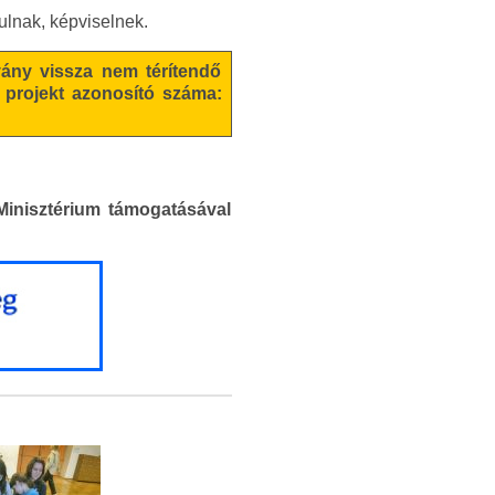
ulnak, képviselnek.
vány vissza nem térítendő
 projekt azonosító száma:
inisztérium támogatásával