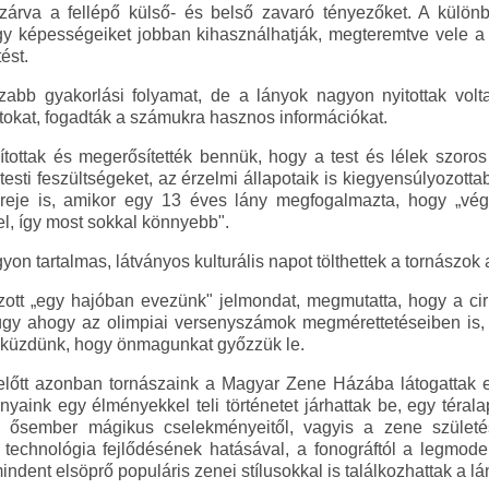
kizárva a fellépő külső- és belső zavaró tényezőket. A külö
gy képességeiket jobban kihasználhatják, megteremtve vele 
ést.
bb gyakorlási folyamat, de a lányok nagyon nyitottak voltak
okat, fogadták a számukra hasznos információkat.
ágítottak és megerősítették bennük, hogy a test és lélek szo
testi feszültségeket, az érzelmi állapotaik is kiegyensúlyozott
reje is, amikor egy 13 éves lány megfogalmazta, hogy „v
l, így most sokkal könnyebb".
on tartalmas, látványos kulturális napot tölthettek a tornászok
zott „egy hajóban evezünk" jelmondat, megmutatta, hogy a c
úgy ahogy az olimpiai versenyszámok megmérettetéseiben is, a
 küzdünk, hogy önmagunkat győzzük le.
 előtt azonban tornászaink a Magyar Zene Házába látogattak e
Lányaink egy élményekkel teli történetet járhattak be, egy térala
z ősember mágikus cselekményeitől, vagyis a zene születé
technológia fejlődésének hatásával, a fonográftól a legmo
ndent elsöprő populáris zenei stílusokkal is találkozhattak a lá