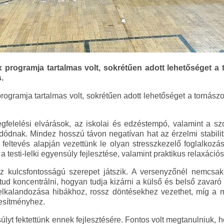
 programja tartalmas volt, sokrétűen adott lehetőséget a
.
rogramja tartalmas volt, sokrétűen adott lehetőséget a tornász
gfelelési elvárások, az iskolai és edzéstempó, valamint a sz
ódnak. Mindez hosszú távon negatívan hat az érzelmi stabilitá
en feltevés alapján vezettünk le olyan stresszkezelő foglalkozá
 testi-lelki egyensúly fejlesztése, valamint praktikus relaxációs 
z kulcsfontosságú szerepet játszik. A versenyzőnél nemcsak a
ud koncentrálni, hogyan tudja kizárni a külső és belső zavar
elkalandozása hibákhoz, rossz döntésekhez vezethet, míg a m
jesítményhez.
úlyt fektettünk ennek fejlesztésére. Fontos volt megtanulniuk, 