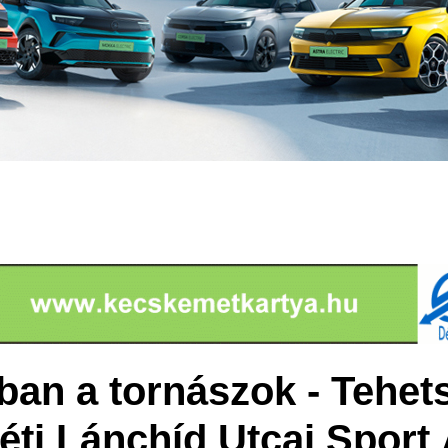
an a tornászok - Tehe
ti Lánchíd Utcai Sport 