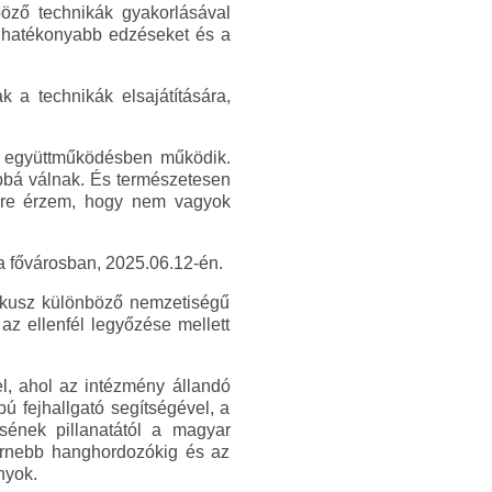
nböző technikák gyakorlásával
a hatékonyabb edzéseket és a
 a technikák elsajátítására,
ros együttműködésben működik.
abbá válnak. És természetesen
égre érzem, hogy nem vagyok
 a fővárosban, 2025.06.12-én.
irkusz különböző nemzetiségű
z ellenfél legyőzése mellett
l, ahol az intézmény állandó
pú fejhallgató segítségével, a
sének pillanatától a magyar
dernebb hanghordozókig és az
nyok.