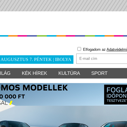
Elfogadom az
Adatvédelmi
. AUGUSZTUS 7. PÉNTEK | IBOLYA
ILÁG
KÉK HÍREK
KULTÚRA
SPORT