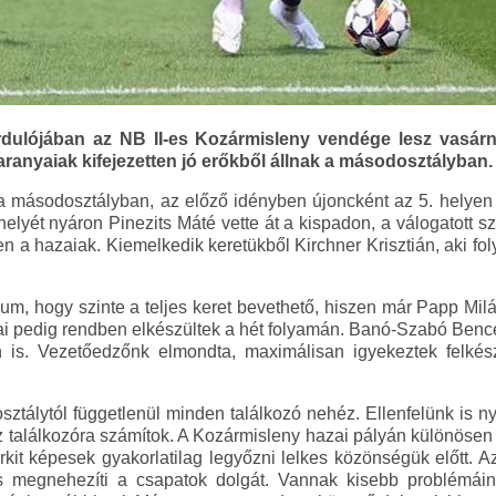
dulójában az NB II-es Kozármisleny vendége lesz vasár
baranyaiak kifejezetten jó erőkből állnak a másodosztályban.
a másodosztályban, az előző idényben újoncként az 5. helyen
elyét nyáron Pinezits Máté vette át a kispadon, a válogatott szü
 a hazaiak. Kiemelkedik keretükből Kirchner Krisztián, aki fol
um, hogy szinte a teljes keret bevethető, hiszen már Papp Milá
rjai pedig rendben elkészültek a hét folyamán. Banó-Szabó Benc
n is. Vezetőedzőnk elmondta, maximálisan igyekeztek felkészü
sztálytól függetlenül minden találkozó nehéz. Ellenfelünk is n
 találkozóra számítok. A Kozármisleny hazai pályán különösen k
it képesek gyakorlatilag legyőzni lelkes közönségük előtt. Az i
 megnehezíti a csapatok dolgát. Vannak kisebb problémáink