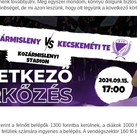
etnénk továbbjutni. Még egyszer mondom, könnyű dolgunk bizto
ülönbséget, de mi azon leszünk, hogy ott legyünk a következő k
erint a felnőtt belépők 1300 forintba kerülnek, a diákok 1000 f
en felüliek számára ingyenes a belépés. A vendégszektor 160 fő