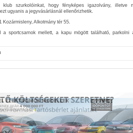
 klub szurkolóinkat, hogy fényképes igazolvány, illetve 
zt ugyanis a jegyvásárlásnál ellenőrizhetik.
 Kozármisleny, Alkotmány tér 55.
 a sportcsarnok mellett, a kapu mögött található, parkoln
u