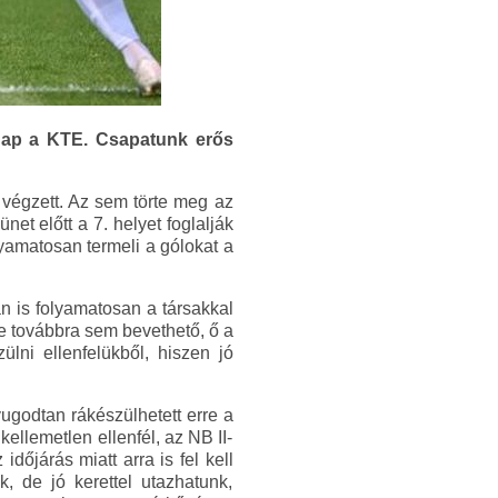
nap a KTE. Csapatunk erős
 végzett. Az sem törte meg az
net előtt a 7. helyet foglalják
yamatosan termeli a gólokat a
n is folyamatosan a társakkal
e továbbra sem bevethető, ő a
lni ellenfelükből, hiszen jó
yugodtan rákészülhetett erre a
ellemetlen ellenfél, az NB II-
dőjárás miatt arra is fel kell
, de jó kerettel utazhatunk,