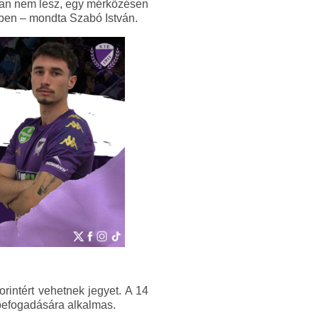
san nem lesz, egy mérkőzésen
örben – mondta Szabó István.
orintért vehetnek jegyet. A 14
 befogadására alkalmas.