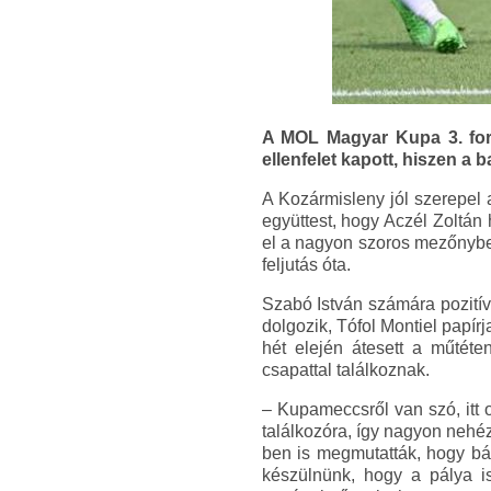
A MOL Magyar Kupa 3. for
ellenfelet kapott, hiszen a 
A Kozármisleny jól szerepel 
együttest, hogy Aczél Zoltán h
el a nagyon szoros mezőnyben
feljutás óta.
Szabó István számára pozitív
dolgozik, Tófol Montiel papí
hét elején átesett a műtéte
csapattal találkoznak.
– Kupameccsről van szó, itt o
találkozóra, így nagyon nehéz
ben is megmutatták, hogy bárk
készülnünk, hogy a pálya is