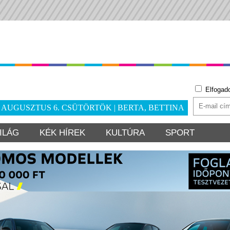
Elfogad
. AUGUSZTUS 6. CSÜTÖRTÖK | BERTA, BETTINA
ILÁG
KÉK HÍREK
KULTÚRA
SPORT