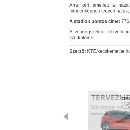
Arra kéri emellett a hazai
mindenképpen legyen náluk, e
A stadion pontos címe:
7761
A vendégszektor közvetlenül
szurkolóink.
Szerző:
KTE/kecskemetite.h