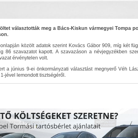
löltet választották meg a Bács-Kiskun vármegyei Tompa p
son.
onlapján közölt adatok szerint Kovács Gábor 909, míg két füg
ig 86 szavazatot kapott. A szavazáson a névjegyzékben sze
azat érvénytelen volt.
mert a június 9-ei önkormányzati választást megnyerő Véh Lász
1-jével lemondott tisztségéről.