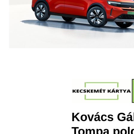
Kovács Gáb
Tompa pol