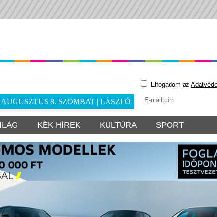
Elfogadom az
Adatvéde
. AUGUSZTUS 8. SZOMBAT | LÁSZLÓ
ILÁG
KÉK HÍREK
KULTÚRA
SPORT