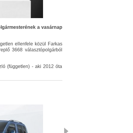
olgármesterének a vasárnap
getlen ellenfele közül Farkas
replő 3668 választópolgárból
ló (független) - aki 2012 óta