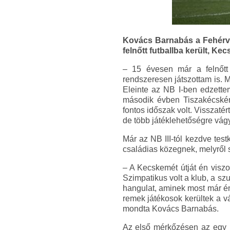
Kovács Barnabás a Fehérvár
felnőtt futballba került, Kec
– 15 évesen már a felnőtt
rendszeresen játszottam is. M
Eleinte az NB I-ben edzette
második évben Tiszakécskén
fontos időszak volt. Visszat
de több játéklehetőségre vágy
Már az NB III-tól kezdve tes
családias közegnek, melyről 
– A Kecskemét útját én viszo
Szimpatikus volt a klub, a szur
hangulat, aminek most már én 
remek játékosok kerültek a vá
mondta Kovács Barnabás.
Az első mérkőzésen az egy p