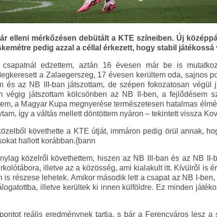
 elleni mérkőzésen debütált a KTE színeiben. Új középpá
skemétre pedig azzal a céllal érkezett, hogy stabil játékossá 
 csapatnál edzettem, aztán 16 évesen már be is mutatko
egkeresett a Zalaegerszeg, 17 évesen kerültem oda, sajnos pont
m és az NB III-ban játszottam, de szépen fokozatosan végül j
 végig játszottam kölcsönben az NB II-ben, a fejlődésem 
értem, a Magyar Kupa megnyerése természetesen hatalmas élmén
tam, így a váltás mellett döntöttem nyáron – tekintett vissza K
tközelből követhette a KTE útját, immáron pedig örül annak, ho
sokat hallott korábban.{bann
nylag közelről követhettem, hiszen az NB III-ban és az NB II-b
kolótábora, illetve az a közösség, ami kialakult itt. Kívülről is 
is részese lehetek. Amikor második lett a csapat az NB I-ben, a
logatottba, illetve kerültek ki innen külföldre. Ez minden ját
ontot reális eredménynek tartja, s bár a Ferencváros lesz a