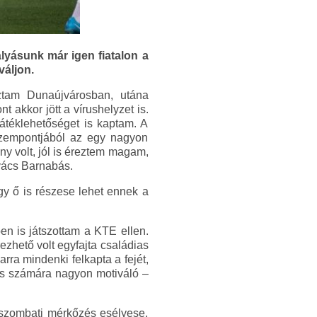
lyásunk már igen fiatalon a
váljon.
ztam Dunaújvárosban, utána
 akkor jött a vírushelyzet is.
átéklehetőséget is kaptam. A
szempontjából az egy nagyon
y volt, jól is éreztem magam,
ovács Barnabás.
gy ő is részese lehet ennek a
en is játszottam a KTE ellen.
érezhető volt egyfajta családias
rra mindenki felkapta a fejét,
ékos számára nagyon motiváló –
 szombati mérkőzés esélyese,