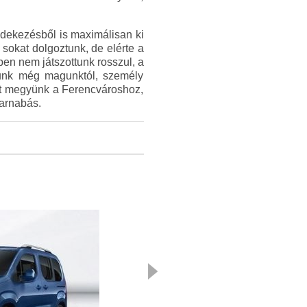
édekezésből is maximálisan ki
sokat dolgoztunk, de elérte a
dőben nem játszottunk rosszul, a
árunk még magunktól, személy
ost megyünk a Ferencvároshoz,
Barnabás.