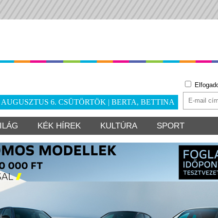
Elfogad
. AUGUSZTUS 6. CSÜTÖRTÖK | BERTA, BETTINA
ILÁG
KÉK HÍREK
KULTÚRA
SPORT