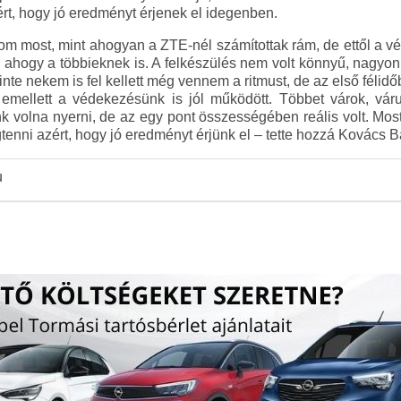
rt, hogy jó eredményt érjenek el idegenben.
zom most, mint ahogyan a ZTE-nél számítottak rám, de ettől a v
ahogy a többieknek is. A felkészülés nem volt könnyű, nagyon 
eleinte nekem is fel kellett még vennem a ritmust, de az első féli
 emellett a védekezésünk is jól működött. Többet várok, v
tünk volna nyerni, de az egy pont összességében reális volt. M
tenni azért, hogy jó eredményt érjünk el – tette hozzá Kovács 
u