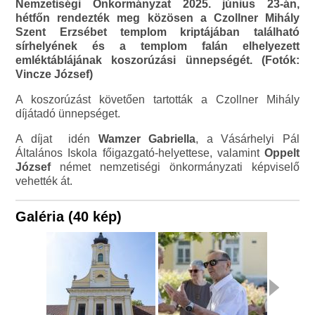
Nemzetiségi Önkormányzat 2025. június 23-án,
hétfőn rendezték meg közösen a Czollner Mihály
Szent Erzsébet templom kriptájában található
sírhelyének és a templom falán elhelyezett
emléktáblájának koszorúzási ünnepségét. (Fotók:
Vincze József)
A koszorúzást követően tartották a Czollner Mihály
díjátadó ünnepséget.
A díjat idén
Wamzer Gabriella
, a Vásárhelyi Pál
Általános Iskola főigazgató-helyettese, valamint
Oppelt
József
német nemzetiségi önkormányzati képviselő
vehették át.
Galéria (40 kép)