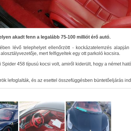
yen akadt fenn a legalább 75-100 milliót érő autó.
ében lévő telephelyet ellenőrzött - kockázatelemzés alapján
losztályvezetője, mert felfigyeltek egy ott parkoló kocsira.
i Spider 458 típusú kocsi volt, amiről kiderült, hogy a német hat
rök lefoglalták, és az esettel összefüggésben büntetőeljárás indu