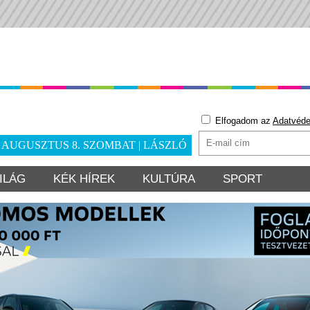
Elfogadom az
Adatvéde
. AUGUSZTUS 8. SZOMBAT | LÁSZLÓ
ILÁG
KÉK HÍREK
KULTÚRA
SPORT