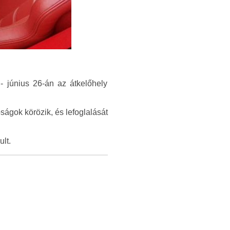
 - június 26-án az átkelőhely
óságok körözik, és lefoglalását
lt.