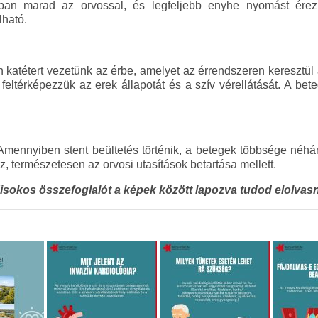
tban marad az orvossal, és legfeljebb enyhe nyomást érez
lható.
n katétert vezetünk az érbe, amelyet az érrendszeren keresztül a 
eltérképezzük az erek állapotát és a szív vérellátását. A bete
 Amennyiben stent beültetés történik, a betegek többsége néhá
 természetesen az orvosi utasítások betartása mellett.
isokos összefoglalót a képek között lapozva tudod elolvasn