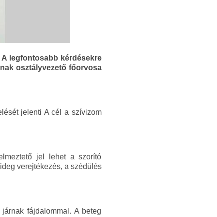
. A legfontosabb kérdésekre
ának osztályvezető főorvosa
ését jelenti A cél a szívizom
lmeztető jel lehet a szorító
hideg verejtékezés, a szédülés
m járnak fájdalommal. A beteg