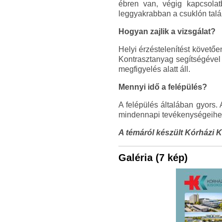
ébren van, végig kapcsola
leggyakrabban a csuklón talá
Hogyan zajlik a vizsgálat?
Helyi érzéstelenítést követőe
Kontrasztanyag segítségével f
megfigyelés alatt áll.
Mennyi idő a felépülés?
A felépülés általában gyors.
mindennapi tevékenységeihez,
A témáról készült Kórházi K
Galéria (7 kép)