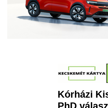
Kórházi Kis
PhD válasz