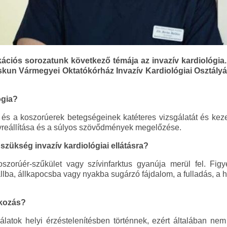
ciós sorozatunk következő témája az invazív kardiológia
iskun Vármegyei Oktatókórház Invazív Kardiológiai Osztály
ógia?
v és a koszorúerek betegségeinek katéteres vizsgálatát és kezel
yreállítása és a súlyos szövődmények megelőzése.
 szükség invazív kardiológiai ellátásra?
zorúér-szűkület vagy szívinfarktus gyanúja merül fel. Figye
állba, állkapocsba vagy nyakba sugárzó fájdalom, a fulladás, a 
tkozás?
gálatok helyi érzéstelenítésben történnek, ezért általában ne