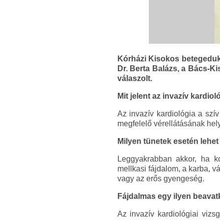
Kórházi Kisokos betegeduká
Dr. Berta Balázs, a Bács-K
válaszolt.
Mit jelent az invazív kardiol
Az invazív kardiológia a szí
megfelelő vérellátásának hel
Milyen tünetek esetén lehet
Leggyakrabban akkor, ha kos
mellkasi fájdalom, a karba, v
vagy az erős gyengeség.
Fájdalmas egy ilyen beava
Az invazív kardiológiai vizs