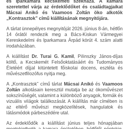
és Iparkamara kecskeméti székháza. A kamara
szeretettel várja az érdeklődőket és családtagjaikat
Mácsai Anikó és Vaamoos Zoltán öko alkotók
„Kontrasztok" című kiállításának megnyitójára.
A tárlat ünnepélyes megnyitóját 2026. június 8-án, hétfőn
14 órától rendezik meg a Bács-Kiskun Vármegyei
Kereskedelmi és Iparkamara Árpád körút 4. szám alatti
irodaházában.
A kiállítást
Dr. Turai G. Kamil
, Pilinszky János-díjas
költő, a Kecskemét Felsőoktatásáért és Tudományos
Életéért díjjal kitüntetett főiskolai docens, esztéta és
művészetfilozófus nyitja meg.
A „Kontrasztok" című tárlat
Mácsai Anikó
és
Vaamoos
Zoltán
alkotásain keresztül mutatja be az ökoművészet
sokszínűségét, valamint a különböző anyagok, formák és
vizuális világok találkozását. A kiállítás már címében is
az eltérő művészi megközelítések, hangulatok és
látásmódok párbeszédére utal.
Az érdeklődők a kiállítást június teljes hónapjában
megtekinthetik a kamara épületében, hétfőtől péntekig,