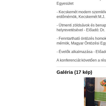
Egyesület
- Kecskemét modern szemlélet
erdőmérnök, Kecskemét M.J. V
- Útmenti zöldsávok és benap
helyrevetésével - Előadó: Dr.
- Fenntartható öntözés homok
mérnök, Magyar Öntözési Egye
- Évelők alkalmazása - Előa
A konferenciát követően a rés
Galéria (17 kép)