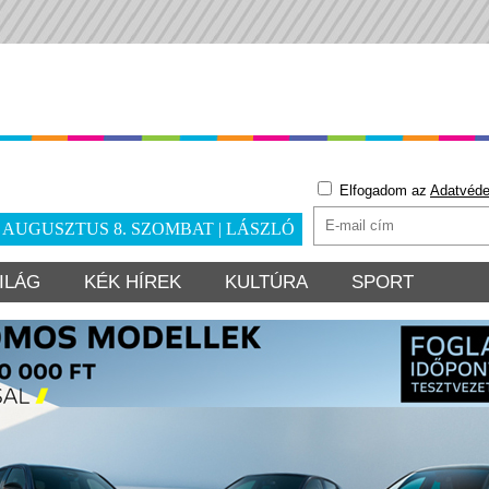
Elfogadom az
Adatvéde
. AUGUSZTUS 8. SZOMBAT | LÁSZLÓ
ILÁG
KÉK HÍREK
KULTÚRA
SPORT