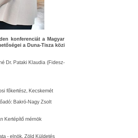
dden konferenciát a Magyar
hetőségei a Duna-Tisza közi
é Dr. Pataki Klaudia (Fidesz-
rosi főkertész, Kecskemét
lőadó: Bakró-Nagy Zsolt
án Kertépítő mérnök
ta - elnök, Zöld Küldetés