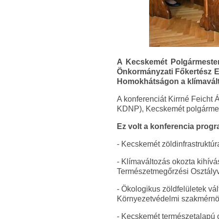
A Kecskemét Polgármesteri
Önkormányzati Főkertész Eg
Homokhátságon a klímavált
A konferenciát Kirrné Feicht
KDNP), Kecskemét polgármest
Ez volt a konferencia progr
- Kecskemét zöldinfrastruktúr
- Klímaváltozás okozta kihív
Természetmegőrzési Osztályv
- Ökologikus zöldfelületek vá
Környezetvédelmi szakmérnö
- Kecskemét természetalapú c