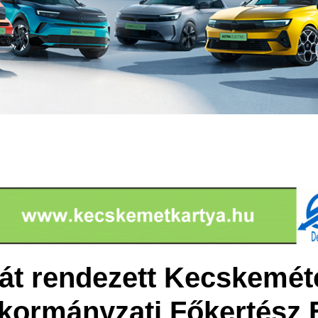
át rendezett Kecskemét
ormányzati Főkertész 