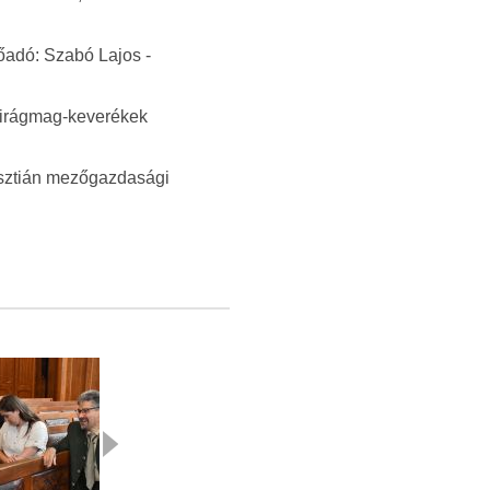
őadó: Szabó Lajos -
 virágmag-keverékek
risztián mezőgazdasági