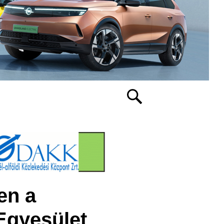
en a
Egyesület