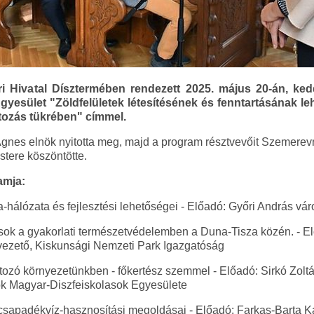
 Hivatal Dísztermében rendezett 2025. május 20-án, ke
yesület "Zöldfelületek létesítésének és fenntartásának le
ozás tükrében" címmel.
 Ágnes elnök nyitotta meg, majd a program résztvevőit Szemerevn
ere köszöntötte.
amja:
a-hálózata és fejlesztési lehetőségei - Előadó: Győri András vá
ások a gyakorlati természetvédelemben a Duna-Tisza közén. - E
ezető, Kiskunsági Nemzeti Park Igazgatóság
ltozó környezetünkben - főkertész szemmel - Előadó: Sirkó Zolt
k Magyar-Diszfeiskolasok Egyesülete
sapadékvíz-hasznosítási megoldásai - Előadó: Farkas-Barta Ka