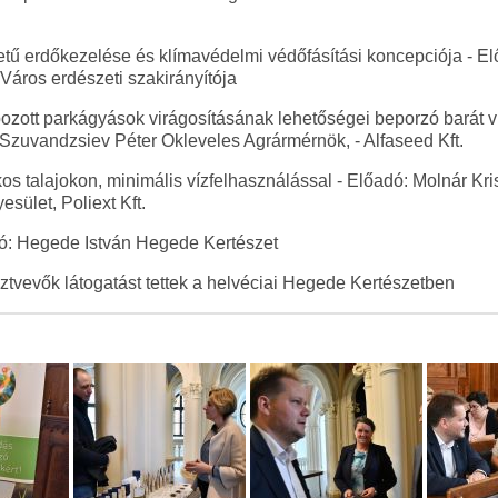
ű erdőkezelése és klímavédelmi védőfásítási koncepciója - El
áros erdészeti szakirányítója
ozott parkágyások virágosításának lehetőségei beporzó barát
 Szuvandzsiev Péter Okleveles Agrármérnök, - Alfaseed Kft.
os talajokon, minimális vízfelhasználással - Előadó: Molnár K
sület, Poliext Kft.
dó: Hegede István Hegede Kertészet
ztvevők látogatást tettek a helvéciai Hegede Kertészetben