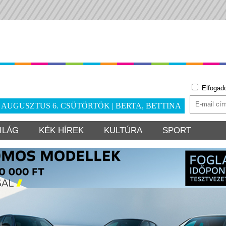
Elfogad
. AUGUSZTUS 6. CSÜTÖRTÖK | BERTA, BETTINA
ILÁG
KÉK HÍREK
KULTÚRA
SPORT