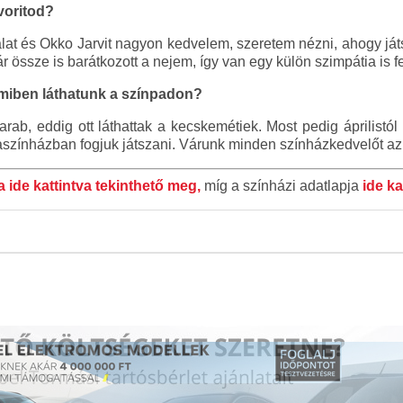
avoritod?
ppalat és Okko Jarvit nagyon kedvelem, szeretem nézni, ahogy já
össze is barátkozott a nejem, így van egy külön szimpátia is fe
miben láthatunk a színpadon?
rab, eddig ott láthattak a kecskemétiek. Most pedig áprilistól
színházban fogjuk játszani. Várunk minden színházkedvelőt az
a ide kattintva tekinthető meg,
míg a színházi adatlapja
ide ka