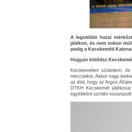
A legutóbbi hazai mérkőz
játékon, és nem sokon múlt,
pedig a Kecskeméti Katona J
Hogyan kötődsz Kecskemét
Kecskeméten születtem, és 
meccsekre. Akkor nagy kedve
az élet, hogy az Argos Állat
DTKH Kecskemét játékosai 
egyébként szintén kosarazott 