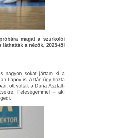
próbára magát a szurkolói
 láthatták a nézők, 2025-től
és nagyon sokat jártam ki a
an Lapov is. Aztán úgy hozta
an, ott voltak a Duna Aszfalt-
csekre. Feleségemmel – aki
gedi.