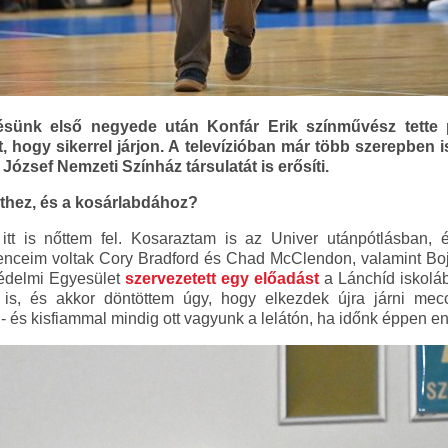
ésünk első negyede után Konfár Erik színművész tette 
 hogy sikerrel járjon. A televízióban már több szerepben is
ózsef Nemzeti Színház társulatát is erősíti.
hez, és a kosárlabdához?
itt is nőttem fel. Kosaraztam is az Univer utánpótlásban, 
nceim voltak Cory Bradford és Chad McClendon, valamint Boj
védelmi Egyesület
szervezetett egy előadást
a Lánchíd iskoláb
is, és akkor döntöttem úgy, hogy elkezdek újra járni mec
- és kisfiammal mindig ott vagyunk a lelátón, ha időnk éppen en