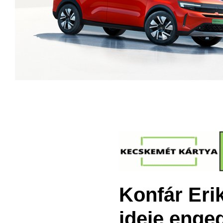
Konfár Eri
ideje enged