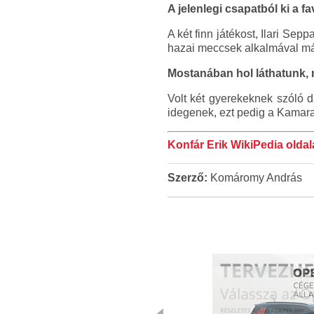
A jelenlegi csapatból ki a f
A két finn játékost, Ilari Se
hazai meccsek alkalmával már 
Mostanában hol láthatunk, 
Volt két gyerekeknek szóló da
idegenek, ezt pedig a Kamara
Konfár Erik WikiPedia oldal
Szerző:
Komáromy András