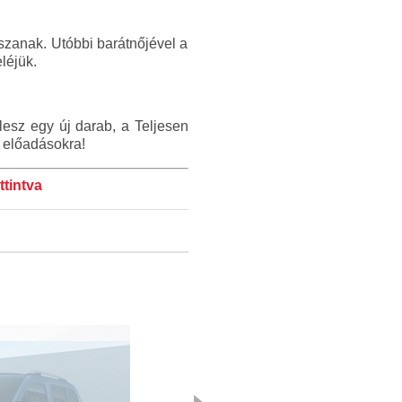
tszanak. Utóbbi barátnőjével a
léjük.
 lesz egy új darab, a Teljesen
 előadásokra!
ttintva