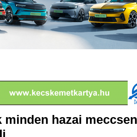
k minden hazai meccsen 
i