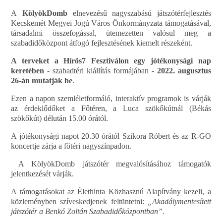
A
KölyökDomb
elnevezésű nagyszabású játszótérfejlesztés
Kecskemét Megyei Jogú Város Önkormányzata támogatásával,
társadalmi összefogással, ütemezetten valósul meg a
szabadidőközpont átfogó fejlesztésének kiemelt részeként.
A terveket a Hírös7 Fesztiválon egy jótékonysági nap
keretében
- szabadtéri kiállítás formájában -
2022. augusztus
26-án
mutatják be
.
Ezen a napon szemléletformáló, interaktív programok is várják
az érdeklődőket a Főtéren, a Luca szökőkútnál (Békás
szökőkút) délután 15.00 órától.
A jótékonysági napot 20.30 órától Szikora Róbert és az R-GO
koncertje zárja a főtéri nagyszínpadon.
A KölyökDomb
játszótér megvalósításához támogatók
jelentkezését várják.
A támogatásokat az Élethinta Közhasznú Alapítvány kezeli, a
közleményben szíveskedjenek feltüntetni:
„Akadálymentesített
játszótér a Benkó Zoltán Szabadidőközpontban”.