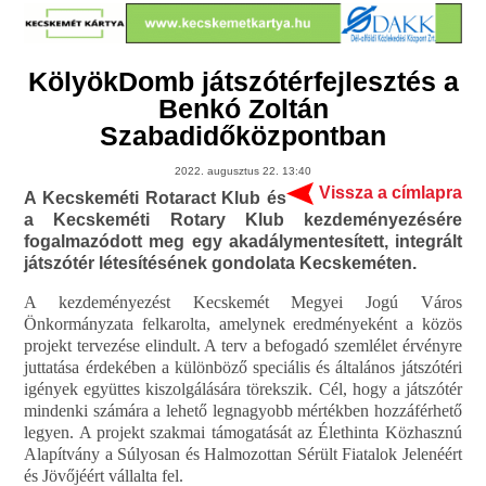
KölyökDomb játszótérfejlesztés a
Benkó Zoltán
Szabadidőközpontban
2022. augusztus 22. 13:40
Vissza a címlapra
A Kecskeméti Rotaract Klub és
a Kecskeméti Rotary Klub kezdeményezésére
fogalmazódott meg egy akadálymentesített, integrált
játszótér létesítésének gondolata Kecskeméten.
A kezdeményezést Kecskemét Megyei Jogú Város
Önkormányzata felkarolta, amelynek eredményeként a közös
projekt tervezése elindult. A terv a befogadó szemlélet érvényre
juttatása érdekében a különböző speciális és általános játszótéri
igények együttes kiszolgálására törekszik. Cél, hogy a játszótér
mindenki számára a lehető legnagyobb mértékben hozzáférhető
legyen. A projekt szakmai támogatását az Élethinta Közhasznú
Alapítvány a Súlyosan és Halmozottan Sérült Fiatalok Jelenéért
és Jövőjéért vállalta fel.