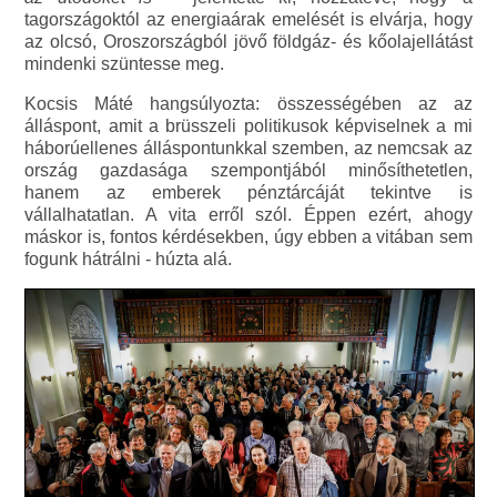
tagországoktól az energiaárak emelését is elvárja, hogy
az olcsó, Oroszországból jövő földgáz- és kőolajellátást
mindenki szüntesse meg.
Kocsis Máté hangsúlyozta: összességében az az
álláspont, amit a brüsszeli politikusok képviselnek a mi
háborúellenes álláspontunkkal szemben, az nemcsak az
ország gazdasága szempontjából minősíthetetlen,
hanem az emberek pénztárcáját tekintve is
vállalhatatlan. A vita erről szól. Éppen ezért, ahogy
máskor is, fontos kérdésekben, úgy ebben a vitában sem
fogunk hátrálni - húzta alá.