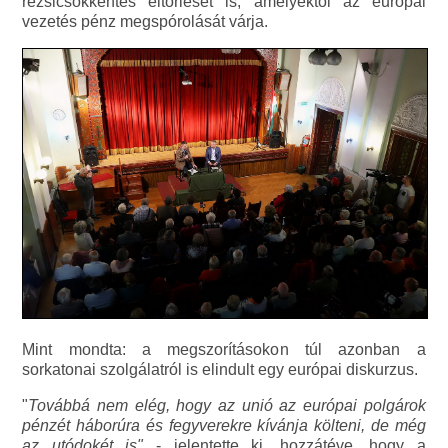
rezsicsökkentés eltörlését is, amelyektől az európai
vezetés pénz megspórolását várja.
Mint mondta: a megszorításokon túl azonban a
sorkatonai szolgálatról is elindult egy európai diskurzus.
"
Továbbá nem elég, hogy az unió az európai polgárok
pénzét háborúra és fegyverekre kívánja költeni, de még
az utódokét is"
- jelentette ki, hozzátéve, hogy a