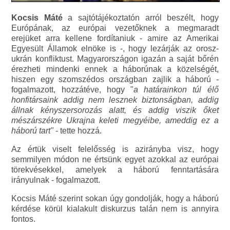
Kocsis Máté
a sajtótájékoztatón arról beszélt, hogy
Európának, az európai vezetőknek a megmaradt
erejüket arra kellene fordítaniuk - amire az Amerikai
Egyesült Államok elnöke is -, hogy lezárják az orosz-
ukrán konfliktust. Magyarországon igazán a saját bőrén
érezheti mindenki ennek a háborúnak a közelségét,
hiszen egy szomszédos országban zajlik a háború -
fogalmazott, hozzátéve, hogy "
a határainkon túl élő
honfitársaink addig nem lesznek biztonságban, addig
állnak kényszersorozás alatt, és addig viszik őket
mészárszékre Ukrajna keleti megyéibe, ameddig ez a
háború tart"
- tette hozzá.
Az értük viselt felelősség is azirányba visz, hogy
semmilyen módon ne értsünk egyet azokkal az európai
törekvésekkel, amelyek a háború fenntartására
irányulnak - fogalmazott.
Kocsis Máté szerint sokan úgy gondolják, hogy a háború
kérdése körül kialakult diskurzus talán nem is annyira
fontos.