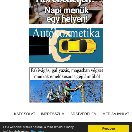
KAPCSOLAT
IMPRESSZUM
ADATVÉDELEM
MÉDIAAJÁNLAT
Ez a weboldal sütiket használ a felhasználói élmény
Rendben
javítása érdekében.
Részletek
Készítette:
Raster Studio