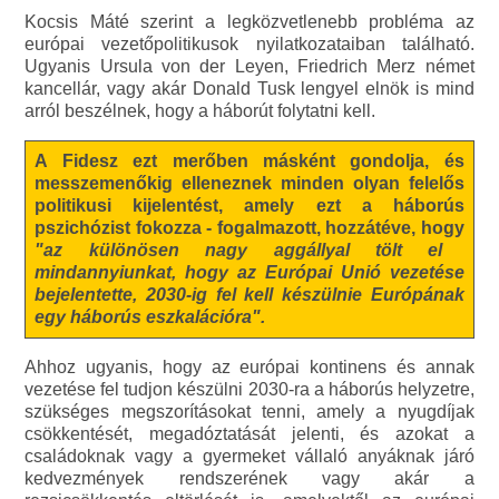
Kocsis Máté szerint a legközvetlenebb probléma az
európai vezetőpolitikusok nyilatkozataiban található.
Ugyanis Ursula von der Leyen, Friedrich Merz német
kancellár, vagy akár Donald Tusk lengyel elnök is mind
arról beszélnek, hogy a háborút folytatni kell.
A Fidesz ezt merőben másként gondolja, és
messzemenőkig elleneznek minden olyan felelős
politikusi kijelentést, amely ezt a háborús
pszichózist fokozza - fogalmazott, hozzátéve, hogy
"az különösen nagy aggállyal tölt el
mindannyiunkat, hogy az Európai Unió vezetése
bejelentette, 2030-ig fel kell készülnie Európának
egy háborús eszkalációra".
Ahhoz ugyanis, hogy az európai kontinens és annak
vezetése fel tudjon készülni 2030-ra a háborús helyzetre,
szükséges megszorításokat tenni, amely a nyugdíjak
csökkentését, megadóztatását jelenti, és azokat a
családoknak vagy a gyermeket vállaló anyáknak járó
kedvezmények rendszerének vagy akár a