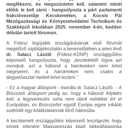
megfékezni, és megszüntetni kell, valamint minél
előbb le kell zárni - hangsúlyozta a párt parlamenti
frakcióvezetője Kecskeméten, a Kocsis Pál
Mezőgazdasági és Környezetvédelmi Technikum és
Szakképző Iskolában 2025. november 4-én, kedden
délután tartott fórumon.
A Fidesz legújabb országjárásának első fórumát
megelőző sajtótájékoztatón a bevezetőjében a jelen lévő
dr. Salacz László
(Fidesz-KDNP) országgyűlési
képviselő hangsúlyozta, hogy
„kezdetektől fogva azt
mondjuk, ezt a háborút a harctereken nem lehet
megnyerni, és a harctereken nem, csakis a
tárgyalóasztal mellett lehet lezárni."
-
Ez a magyar álláspont
- mondta dr. Salacz László. -
A
Brüsszeli álláspont pedig az, hogy a háborút folytatni
kell, a fegyverkezés soha nem látott mértéket ért el
Európában, és Brüsszellel együtt Európa egyre inkább
sodródik egy kilátástalannak tűnő háborúba.
A kecskeméti országgyűlési képviselő leszögezte, hogy
ennek ellenére Magyarország kitart békeálláspontja