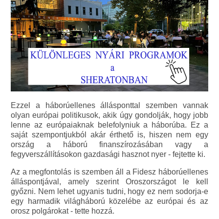
Ezzel a háborúellenes állásponttal szemben vannak
olyan európai politikusok, akik úgy gondolják, hogy jobb
lenne az európaiaknak belefolyniuk a háborúba. Ez a
saját szempontjukból akár érthető is, hiszen nem egy
ország a háború finanszírozásában vagy a
fegyverszállításokon gazdasági hasznot nyer - fejtette ki.
Az a megfontolás is szemben áll a Fidesz háborúellenes
álláspontjával, amely szerint Oroszországot le kell
győzni. Nem lehet ugyanis tudni, hogy ez nem sodorja-e
egy harmadik világháború közelébe az európai és az
orosz polgárokat - tette hozzá.