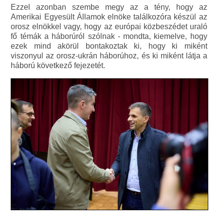
Ezzel azonban szembe megy az a tény, hogy az
Amerikai Egyesült Államok elnöke találkozóra készül az
orosz elnökkel vagy, hogy az európai közbeszédet uraló
fő témák a háborúról szólnak - mondta, kiemelve, hogy
ezek mind akörül bontakoztak ki, hogy ki miként
viszonyul az orosz-ukrán háborúhoz, és ki miként látja a
háború következő fejezetét.