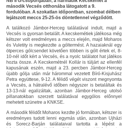
NB II G-csoportjában, a harmadik Kecskemét a
második Vecsés otthonába látogatott a 9.
fordulóban. A szokatlan időpontban, szombat délben
lejátszott meccs 25-25-ös döntetlennel végződött.
A találkozó Jámbor-Herceg találatával indult, majd a
Vecsés is gyorsan betalált. A kecskemétiek játékosa még
kétszer volt eredményes a meccs elején, majd Moharos
és Vuletity is megkezdte a góltermést. A hazaiaknál egy
ötperces gólcsendet követően többen is gólt értek el, 8-
10-nél időt kért a Vecsés, és a nyolc találatot hat játékos
hozta össze. A Kecskemétnél Kollár is túljárt az ellenfél
kapusának eszén, majd a 23. percben Jámbor-Herceg
újabb gólja után már hárommal vezetett Bíró-Kisjuhász
Petra együttese, 9-12. A félidő végét viszont megnyomta
a Vecsés, a hátralévő időben négyszer is betaláltak és
13-13-nál egalizáltak, azonban Jámbor-Herceg utolsó
pillanatokban szerzett találatával egygólos előnnyel
mehetett szünetre a KNKSE.
A második félidőt Moharos kezdte jó formában, kétszer is
eredményes tudott lenni egymás után, azonban Ujházi
és Sorecz-Barján találataival tartotta a lépést a