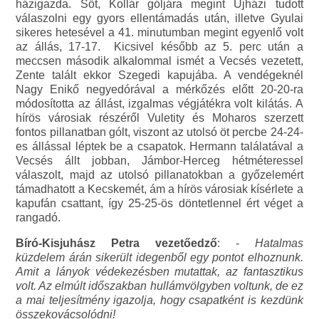
házigazda. Sőt, Kollár góljára megint Ujházi tudott
válaszolni egy gyors ellentámadás után, illetve Gyulai
sikeres hetesével a 41. minutumban megint egyenlő volt
az állás, 17-17.
Kicsivel később az 5. perc után a
meccsen második alkalommal ismét a Vecsés vezetett,
Zente talált ekkor Szegedi kapujába. A vendégeknél
Nagy Enikő negyedórával a mérkőzés előtt 20-20-ra
módosította az állást, izgalmas végjátékra volt kilátás. A
hírös városiak részéről Vuletity és Moharos szerzett
fontos pillanatban gólt, viszont az utolsó öt percbe 24-24-
es állással léptek be a csapatok. Hermann találatával a
Vecsés állt jobban, Jámbor-Herceg hétméteressel
válaszolt, majd az utolsó pillanatokban a győzelemért
támadhatott a Kecskemét, ám a hírös városiak kísérlete a
kapufán csattant, így 25-25-ös döntetlennel ért véget a
rangadó.
Bíró-Kisjuhász Petra vezetőedző
: -
Hatalmas
küzdelem árán sikerült idegenből egy pontot elhoznunk.
Amit a lányok védekezésben mutattak, az fantasztikus
volt. Az elmúlt időszakban hullámvölgyben voltunk, de ez
a mai teljesítmény igazolja, hogy csapatként is kezdünk
összekovácsolódni!