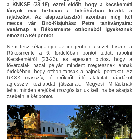
a KNKSE (33-18), ezzel eldőlt, hogy a kecskeméti
lányok már biztosan a felsőházban kezdik a
rájátszást. Az alapszakaszból azonban még két
meccs vár Bíró-Kisjuhász Petra tanítványaira;
vasárnap a Rákosmente otthonából igyekeznek
elhozni a két pontot.
Nem lesz sétagalopp az idegenbeli ütközet, hiszen a
Rákosmente a 6. fordulóban pontot tudott rabolni
Kecskemétről (23-23), és egészen biztos, hogy a
fővárosiak hazai pályán mindent megtesznek annak
érdekében, hogy otthon tartsák a bajnoki pontokat. Az
RKSK masszív, jó erőkből álló alakulat, ráadásul
agresszív kézilabdát játszanak; Megyesi Milláéknak
tehát minden erejüket mozgósítaniuk kell, ha be akarják
zsebelni a két pontot.