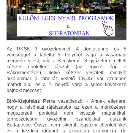
Az RKSK 3 győzelemmel, 4 döntetlennel és 5
vereséggel a tabella 5. helyéről várja a vasárnapi
megmérettetést, míg a Kecskemét 8 győzelem mellett
kétszer döntetlent játszott (az egyiket épp a
Rákosmentével), illetve kétszer veszített; mindkét
alkalommal a tabellát vezető ENUSÉ-val szemben
maradt alul, és a 2. helyről várja a soron következő
bajnoki meccset.
Bíró-Kisjuhász Petra
vezetőedző: - Annak ellenére,
hogy a felsőházi rájátszásba az ezen a mérkőzésen
megszerzett pontokat nem visszük magunkkal,
természetesen győzelmi szándékkal utazunk
Budapestre. Ősszel nem sikerült legyőzni ellenfelünket
és a kezdési időpont is szokatlan számunkra, de