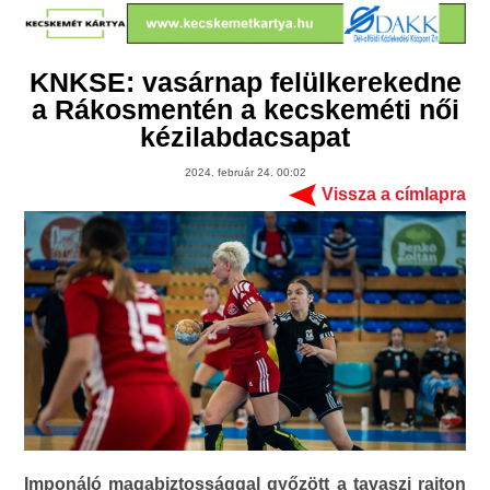
KNKSE: vasárnap felülkerekedne
a Rákosmentén a kecskeméti női
kézilabdacsapat
2024. február 24. 00:02
Vissza a címlapra
Imponáló magabiztossággal győzött a tavaszi rajton