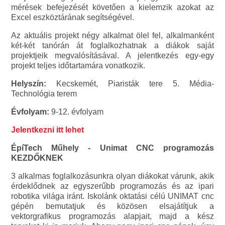
mérések befejezését követően a kielemzik azokat az
Excel eszköztárának segítségével.
Az aktuális projekt négy alkalmat ölel fel, alkalmanként
két-két tanórán át foglalkozhatnak a diákok saját
projektjeik megvalósításával. A jelentkezés egy-egy
projekt teljes időtartamára vonatkozik.
Helyszín:
Kecskemét, Piaristák tere 5. Média-
Technológia terem
Évfolyam:
9-12. évfolyam
Jelentkezni itt lehet
ÉpíTech Műhely - Unimat CNC programozás
KEZDŐKNEK
3 alkalmas foglalkozásunkra olyan diákokat várunk, akik
érdeklődnek az egyszerűbb programozás és az ipari
robotika világa iránt. Iskolánk oktatási célú UNIMAT cnc
gépén bemutatjuk és közösen elsajátítjuk a
vektorgrafikus programozás alapjait, majd a kész