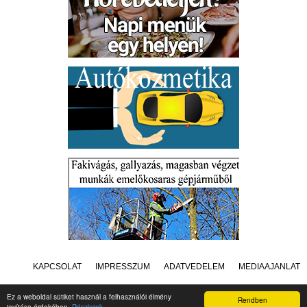
KAPCSOLAT
IMPRESSZUM
ADATVÉDELEM
MÉDIAAJÁNLAT
Ez a weboldal sütiket használ a felhasználói élmény
Rendben
javítása érdekében.
Részletek