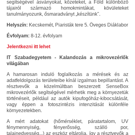
segítségével ásványokat, kőzeteket, a Föld különböző
tájairól származó homokmintákat, kövületeket
tanulmányozunk, ősmaradványt „készítünk".
Helyszín:
Kecskemét, Piaristák tere 5. Öveges Diáklabor
Évfolyam:
8-12. évfolyam
Jelentkezni itt lehet
IT Szabadegyetem - Kalandozás a mikrovezérlők
világában
A hamarosan induló foglalkozás a mérések és az
adatfeldolgozás területeibe kínál izgalmas bepillantást. A
résztvevők a közelmúltban beszerzett SenseBox
mikrovezérlők segítségével mérhetik meg a környezetük
történéseit, például az autók kipufogóház-kibocsátását,
vagy éppen a fotoszintézis intenzitását különféle
környezetekben.
A mért adatokat (hőmérséklet, páratartalom, UV
fénymennyiség, fényerősség, szálló por,
talajnedvesség...) az eszköz eltárolja, így a résztvevők a