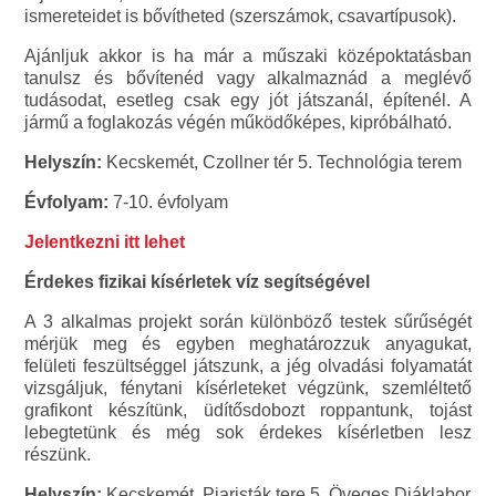
ismereteidet is bővítheted (szerszámok, csavartípusok).
Ajánljuk akkor is ha már a műszaki középoktatásban
tanulsz és bővítenéd vagy alkalmaznád a meglévő
tudásodat, esetleg csak egy jót játszanál, építenél. A
jármű a foglakozás végén működőképes, kipróbálható.
Helyszín:
Kecskemét, Czollner tér 5. Technológia terem
Évfolyam:
7-10. évfolyam
Jelentkezni itt lehet
Érdekes fizikai kísérletek víz segítségével
A 3 alkalmas projekt során különböző testek sűrűségét
mérjük meg és egyben meghatározzuk anyagukat,
felületi feszültséggel játszunk, a jég olvadási folyamatát
vizsgáljuk, fénytani kísérleteket végzünk, szemléltető
grafikont készítünk, üdítősdobozt roppantunk, tojást
lebegtetünk és még sok érdekes kísérletben lesz
részünk.
Helyszín:
Kecskemét, Piaristák tere 5. Öveges Diáklabor