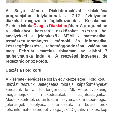
A Selye János Diáklaborhálózat kialakítása
programjában folytatódnak a 7-12. évfolyamos
diákokat megszólító foglalkozások a Kecskeméti
Piarista Iskola
Öveges Diáklabor
jában. A programban
a diáklabor korszerű eszközöket szerzett be,
amelyekkel a jelentkezők MTMI - matematikai,
természettudományos, mérnöki és informatikai
készségfejlesztése, tehetséggondozása valósulhat
meg. Február, március folyamán az alábbi 7
műhelymunka indul el. A részvétel ingyenes, de
regisztrációhoz kötött.
Utazás a Föld körül
A kísérletek elvégzése során egy képzeletbeli Föld körüli
utazást teszünk. Jellegzetes földrajzi képződményeket
keresünk fel a Holt-tengertől a Mt. Pelée vulkánig,
megismerjük működésüket, sajátosságaikat.
Modellkísérletek során földtani folyamatok, meteorológiai
jelenségek lefolyását elemezzük, a külső erők
felszínformáló szerepét vizsgáljuk. Digitális mikroszkóp