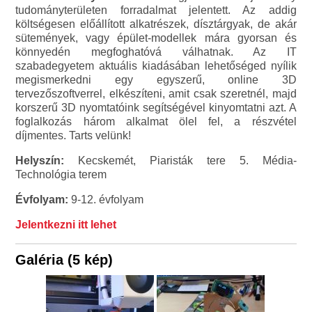
tudományterületen forradalmat jelentett. Az addig
költségesen előállított alkatrészek, dísztárgyak, de akár
sütemények, vagy épület-modellek mára gyorsan és
könnyedén megfoghatóvá válhatnak. Az IT
szabadegyetem aktuális kiadásában lehetőséged nyílik
megismerkedni egy egyszerű, online 3D
tervezőszoftverrel, elkészíteni, amit csak szeretnél, majd
korszerű 3D nyomtatóink segítségével kinyomtatni azt. A
foglalkozás három alkalmat ölel fel, a részvétel
díjmentes. Tarts velünk!
Helyszín:
Kecskemét, Piaristák tere 5. Média-
Technológia terem
Évfolyam:
9-12. évfolyam
Jelentkezni itt lehet
Galéria (5 kép)