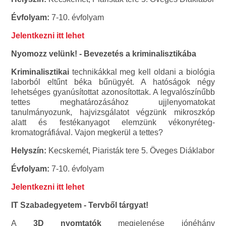
Évfolyam:
7-10. évfolyam
Jelentkezni itt lehet
Nyomozz velünk! - Bevezetés a kriminalisztikába
Kriminalisztikai
technikákkal meg kell oldani a biológia
laborból eltűnt béka bűnügyét. A hatóságok négy
lehetséges gyanúsítottat azonosítottak. A legvalószínűbb
tettes meghatározásához ujjlenyomatokat
tanulmányozunk, hajvizsgálatot végzünk mikroszkóp
alatt és festékanyagot elemzünk vékonyréteg-
kromatográfiával. Vajon megkerül a tettes?
Helyszín:
Kecskemét, Piaristák tere 5. Öveges Diáklabor
Évfolyam:
7-10. évfolyam
Jelentkezni itt lehet
IT Szabadegyetem - Tervből tárgyat!
A
3D nyomtatók
megjelenése jónéhány