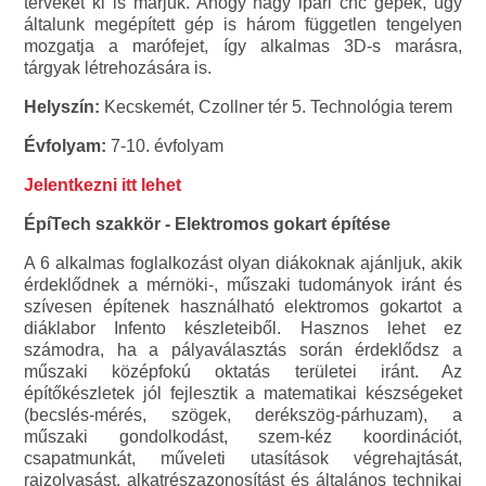
terveket ki is marjuk. Ahogy nagy ipari cnc gépek, úgy
általunk megépített gép is három független tengelyen
mozgatja a marófejet, így alkalmas 3D-s marásra,
tárgyak létrehozására is.
Helyszín:
Kecskemét, Czollner tér 5. Technológia terem
Évfolyam:
7-10. évfolyam
Jelentkezni itt lehet
ÉpíTech szakkör - Elektromos gokart építése
A 6 alkalmas foglalkozást olyan diákoknak ajánljuk, akik
érdeklődnek a mérnöki-, műszaki tudományok iránt és
szívesen építenek használható elektromos gokartot a
diáklabor Infento készleteiből. Hasznos lehet ez
számodra, ha a pályaválasztás során érdeklődsz a
műszaki középfokú oktatás területei iránt. Az
építőkészletek jól fejlesztik a matematikai készségeket
(becslés-mérés, szögek, derékszög-párhuzam), a
műszaki gondolkodást, szem-kéz koordinációt,
csapatmunkát, műveleti utasítások végrehajtását,
rajzolvasást, alkatrészazonosítást és általános technikai