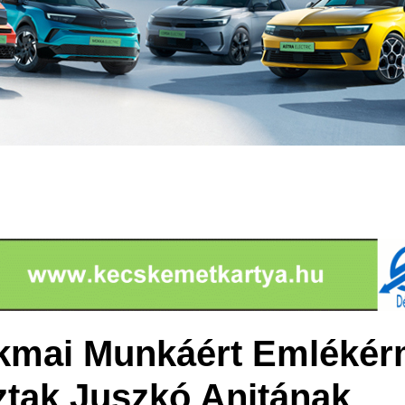
akmai Munkáért Emlékér
tak Juszkó Anitának