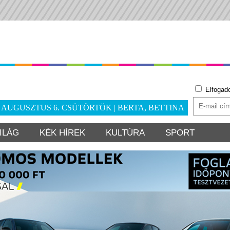
Elfogad
. AUGUSZTUS 6. CSÜTÖRTÖK | BERTA, BETTINA
ILÁG
KÉK HÍREK
KULTÚRA
SPORT