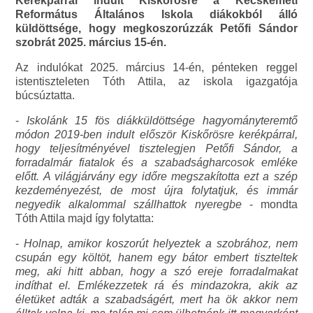
Kerékpárral indult Kiskőrösre a Kecskeméti
Református Általános Iskola diákokból álló
küldöttsége, hogy megkoszorúzzák Petőfi Sándor
szobrát 2025. március 15-én.
Az indulókat 2025. március 14-én, pénteken reggel
istentiszteleten Tóth Attila, az iskola igazgatója
búcsúztatta.
-
Iskolánk 15 fös diákküldöttsége hagyományteremtő
módon 2019-ben indult először Kiskőrösre kerékpárral,
hogy teljesítményével tisztelegjen Petőfi Sándor, a
forradalmár fiatalok és a szabadságharcosok emléke
előtt. A világjárvány egy időre megszakította ezt a szép
kezdeményezést, de most újra folytatjuk, és immár
negyedik alkalommal szállhattok nyeregbe
- mondta
Tóth Attila majd így folytatta:
-
Holnap, amikor koszorút helyeztek a szobrához, nem
csupán egy költöt, hanem egy bátor embert tiszteltek
meg, aki hitt abban, hogy a szó ereje forradalmakat
indíthat el. Emlékezzetek rá és mindazokra, akik az
életüket adták a szabadságért, mert ha ök akkor nem