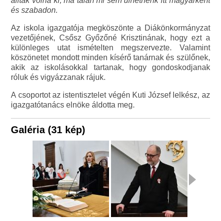
álltak volna ki, ma talán mi sem ülhetnénk itt magyarként
és szabadon.
Az iskola igazgatója megköszönte a Diákönkormányzat
vezetőjének, Csősz Győzőné Krisztinának, hogy ezt a
különleges utat ismételten megszervezte. Valamint
köszönetet mondott minden kísérő tanárnak és szülőnek,
akik az iskolásokkal tartanak, hogy gondoskodjanak
róluk és vigyázzanak rájuk.
A csoportot az istentisztelet végén Kuti József lelkész, az
igazgatótanács elnöke áldotta meg.
Galéria (31 kép)