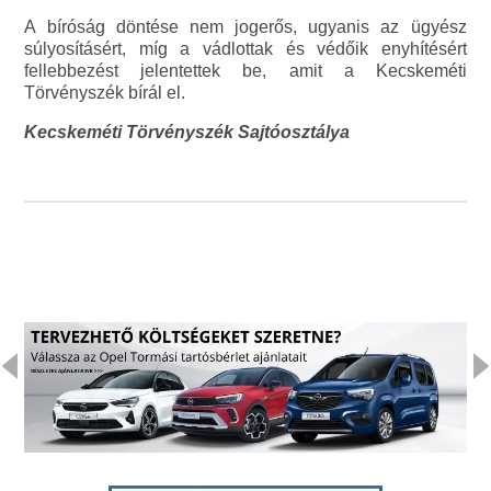
A bíróság döntése nem jogerős, ugyanis az ügyész
súlyosításért, míg a vádlottak és védőik enyhítésért
fellebbezést jelentettek be, amit a Kecskeméti
Törvényszék bírál el.
Kecskeméti Törvényszék Sajtóosztálya