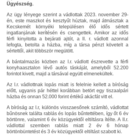
Ügyészség.
Az ügy lényege szerint a vádlottak 2023. november 29-
én, este maszkot és kesztyűt húztak, majd átmásztak a
Kecskemét környéki településen élő idős sértett
ingatlanjának kerítésén és csengettek. Amikor az idős
férfi kinyitotta a bejárati ajtót, a II. r. vádlott azonnal
lefogta, betolta a házba, míg a társa pénzt követelt a
sértettől, akit többször megütött.
A bántalmazás közben az I.r. vádlott észrevette a férfi
konyhaasztalon lévő autós táskáját, amelyből 52.200
forintot kivett, majd a társával együtt elmenekültek.
Az I.r. vádlottnak lopás miatt is felelnie kellett a bíróság
előtt, ugyanis pár héttel korábban betört egy tiszaalpári
házba és onnan 52.000 forint értékű akácfát vitt el.
A bíróság az I.r, különös visszaesőnek számító, vádlottat
bűnösnek találta rablás és lopás bűntettében, így őt 6 év
börtönre, valamint 6 év közügyektől eltiltásra ítélte. A II.r.
vádlottal szemben rablás miatt 2 év 6 hónap
börtönbüntetést és 3 év közügyektől eltiltást szabott ki.