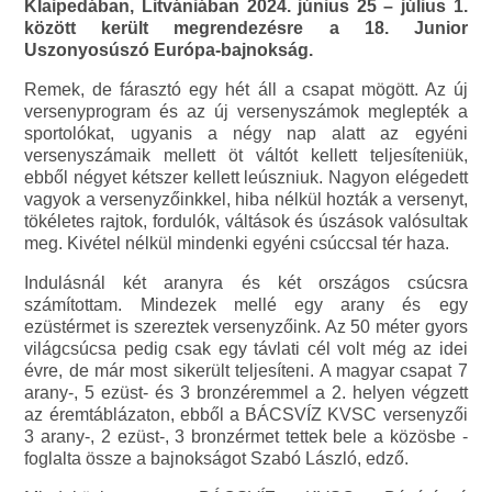
Klaipedában, Litvániában 2024. június 25 – július 1.
között került megrendezésre a 18. Junior
Uszonyosúszó Európa-bajnokság.
Remek, de fárasztó egy hét áll a csapat mögött. Az új
versenyprogram és az új versenyszámok meglepték a
sportolókat, ugyanis a négy nap alatt az egyéni
versenyszámaik mellett öt váltót kellett teljesíteniük,
ebből négyet kétszer kellett leúszniuk. Nagyon elégedett
vagyok a versenyzőinkkel, hiba nélkül hozták a versenyt,
tökéletes rajtok, fordulók, váltások és úszások valósultak
meg. Kivétel nélkül mindenki egyéni csúccsal tér haza.
Indulásnál két aranyra és két országos csúcsra
számítottam. Mindezek mellé egy arany és egy
ezüstérmet is szereztek versenyzőink. Az 50 méter gyors
világcsúcsa pedig csak egy távlati cél volt még az idei
évre, de már most sikerült teljesíteni. A magyar csapat 7
arany-, 5 ezüst- és 3 bronzéremmel a 2. helyen végzett
az éremtáblázaton, ebből a BÁCSVÍZ KVSC versenyzői
3 arany-, 2 ezüst-, 3 bronzérmet tettek bele a közösbe -
foglalta össze a bajnokságot Szabó László, edző.