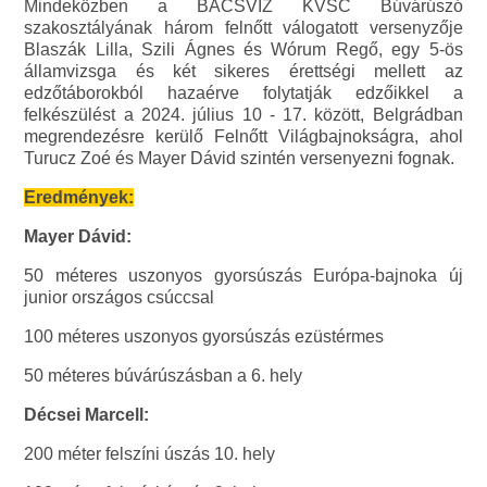
Mindeközben a BÁCSVÍZ KVSC Búvárúszó
szakosztályának három felnőtt válogatott versenyzője
Blaszák Lilla, Szili Ágnes és Wórum Regő, egy 5-ös
államvizsga és két sikeres érettségi mellett az
edzőtáborokból hazaérve folytatják edzőikkel a
felkészülést a 2024. július 10 - 17. között, Belgrádban
megrendezésre kerülő Felnőtt Világbajnokságra, ahol
Turucz Zoé és Mayer Dávid szintén versenyezni fognak.
Eredmények:
Mayer Dávid:
50 méteres uszonyos gyorsúszás Európa-bajnoka új
junior országos csúccsal
100 méteres uszonyos gyorsúszás ezüstérmes
50 méteres búvárúszásban a 6. hely
Décsei Marcell:
200 méter felszíni úszás 10. hely