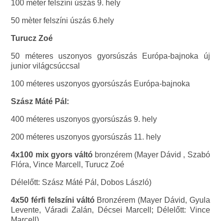
100 méter felszíni úszás 9. hely
50 mèter felszíni úszás 6.hely
Turucz Zoé
50 méteres uszonyos gyorsúszás Európa-bajnoka új
junior világcsúccsal
100 méteres uszonyos gyorsúszás Európa-bajnoka
Szász Máté Pál:
400 méteres uszonyos gyorsúszás 9. hely
200 méteres uszonyos gyorsúszás 11. hely
4x100 mix gyors váltó
bronzérem (Mayer Dávid , Szabó
Flóra, Vince Marcell, Turucz Zoé
Délelőtt: Szász Máté Pál, Dobos László)
4x50 férfi felszíni váltó
Bronzérem (Mayer Dávid, Gyula
Levente, Váradi Zalán, Décsei Marcell; Délelőtt: Vince
Marcell)