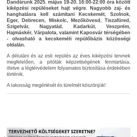
Dandárunk 2025. május 19-20. 16:00-22:00 óra között
kiképzési repüléseket hajt végre. Nagyobb zaj- és
hanghatásra kell számítani Kecskemét, Szolnok,
Eger, Debrecen, Miskolc, Mezőkövesd, Tiszafüred,
Szigetvár, Nagyatád, Kadarkút, Veszprém,
Hajmáskér, Várpalota, valamint Kaposvár térségében
- olvasható a kecskeméti repülőbázis közösségi
oldalán.
A délutáni és az esti repülés az éves kiképzési tervnek
megfelelően, a pilóták képzettségének fenntartása,
illetve a légtérvédelem folyamatos biztosítása érdekében
történik.
A lakosság megértését és türelmét köszönjük!