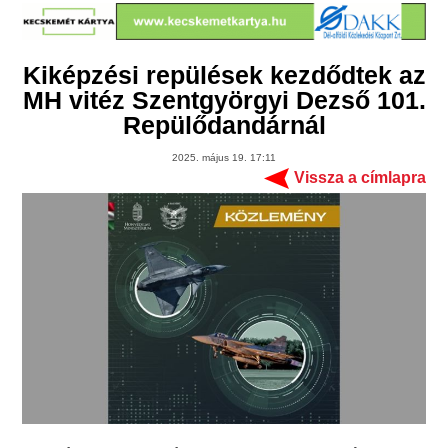
Kiképzési repülések kezdődtek az
MH vitéz Szentgyörgyi Dezső 101.
Repülődandárnál
2025. május 19. 17:11
Vissza a címlapra