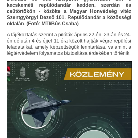
kecskeméti repülődandár kedden, szerdán és
csütörtökön - közölte a Magyar Honvédség vitéz
Szentgyörgyi Dezső 101. Repülődandár a közösségi
oldalán. (Fotó: MTI/Bús Csaba)
A tájékoztatás szerint a pilóták április 22-én, 23-án és 24-
én délután 4 és éjjel 11 óra között hajtják végre repülési
feladataikat, amely képzettségük fenntartása, valamint a
légtérvédelem folyamatos biztosítása érdekében történik.