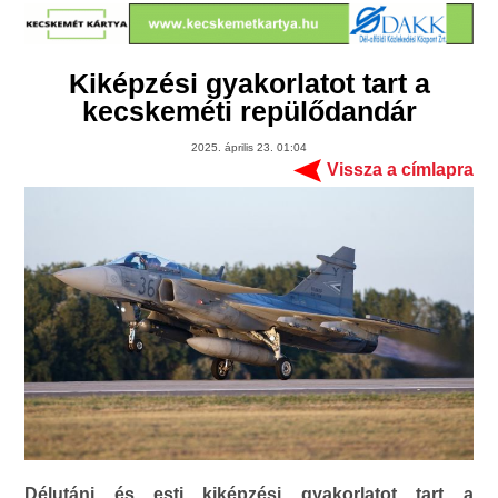
Kiképzési gyakorlatot tart a
kecskeméti repülődandár
2025. április 23. 01:04
Vissza a címlapra
Délutáni és esti kiképzési gyakorlatot tart a