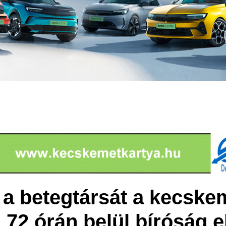
 a betegtársát a kecske
72 órán belül bíróság el