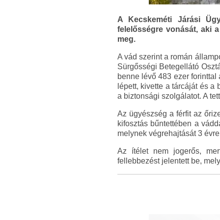
A Kecskeméti Járási Ügyé
felelősségre vonását, aki a
meg.
A vád szerint a román államp
Sürgősségi Betegellátó Osztál
benne lévő 483 ezer forinttal 
lépett, kivette a tárcáját és 
a biztonsági szolgálatot. A t
Az ügyészség a férfit az őriz
kifosztás bűntettében a vádd
melynek végrehajtását 3 évre f
Az ítélet nem jogerős, mer
fellebbezést jelentett be, m