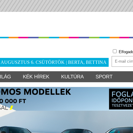
Elfogad
. AUGUSZTUS 6. CSÜTÖRTÖK | BERTA, BETTINA
ILÁG
KÉK HÍREK
KULTÚRA
SPORT