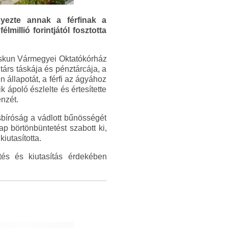
nyezte annak a férfinak a
millió forintjától fosztotta
Kiskun Vármegyei Oktatókórház
társ táskája és pénztárcája, a
n állapotát, a férfi az ágyához
k ápoló észlelte és értesítette
nzét.
ásbíróság a vádlott bűnösségét
p börtönbüntetést szabott ki,
iutasította.
tés és kiutasítás érdekében