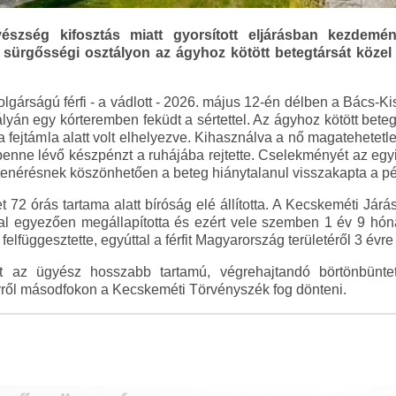
szség kifosztás miatt gyorsított eljárásban kezdemé
 sürgősségi osztályon az ágyhoz kötött betegtársát közel fél
olgárságú férfi - a vádlott - 2026. május 12-én délben a Bács-
yán egy kórteremben feküdt a sértettel. Az ágyhoz kötött beteg
a fejtámla alatt volt elhelyezve. Kihasználva a nő magatehetetle
a benne lévő készpénzt a ruhájába rejtette. Cselekményét az egyi
ettenérésnek köszönhetően a beteg hiánytalanul visszakapta a pé
et 72 órás tartama alatt bíróság elé állította. A Kecskeméti Jár
al egyezően megállapította és ezért vele szemben 1 év 9 hóna
elfüggesztette, egyúttal a férfit Magyarország területéről 3 évre k
t az ügyész hosszabb tartamú, végrehajtandó börtönbünte
elyről másodfokon a Kecskeméti Törvényszék fog dönteni.