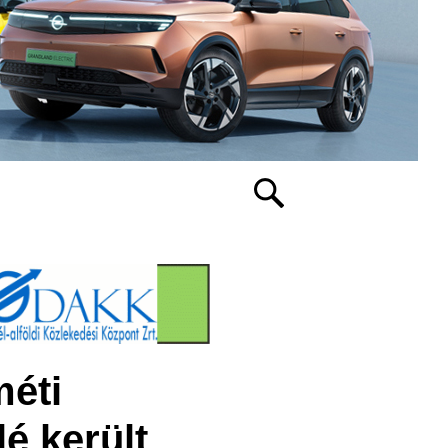
méti
é került