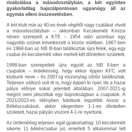
rivalizálása a másodosztályban, a két együttes
gyakorlatilag hajszálpontosan ugyanúgy áll az
egymás elleni összevetésben.
A két klub már az 40-es évek végétől nagy csatákat vívott
a másodosztályban – akkoriban Kecskeméti Kinizsi
néven szerepelt a KTE – 1954 után azonban egy
nagyobb szünet következett a közös múltban. 1967-ben
és 1968-ban az NB III-ban találkoztak újra felek, egy-egy
csabai és kecskeméti siker mellett két döntetlen született.
1998-ban szerepeltek újra együtt az NB II-ben a
csapatok – érdekesség, hogy ekkor éppen KFC volt
klubunk neve – és 2007-ig viszonylag sűrűn találkoztak.
Teljesen változó volt itt is, hogy éppen ki nyer, de a hazai
pálya előnye sokat jelentett általában. 2007-2021-ig
megint nem játszottak egy bajnokságban a csapatok. A
2021/2022-es idényben futottunk legutóbb össze a
Békéscsabával, akkor idegenben 1-1-es döntetlen
született, hazai pályán viszont 4-1-re nyertünk.
Az örökmérleg teljesen egál gyakorlatilag: 10 kecskeméti
sikerre 11 békéscsabai jut, emellett 5 alkalommal lett