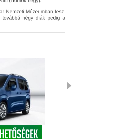
 Kitti (Homokmégy).
yar Nemzeti Múzeumban lesz.
e, továbbá négy diák pedig a