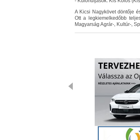
- Különdíjasok: Kis Kolos (Ki
A Kicsi Nagykövet döntője 
Ott a legkiemelkedőbb telje
Magyarság Agrár-, Kultúr-, Spo