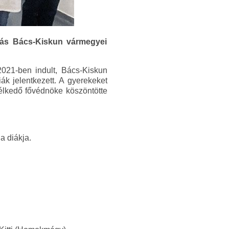
vás Bács-Kiskun vármegyei
2021-ben indult, Bács-Kiskun
k jelentkezett. A gyerekeket
télkedő fővédnöke köszöntötte
a diákja.