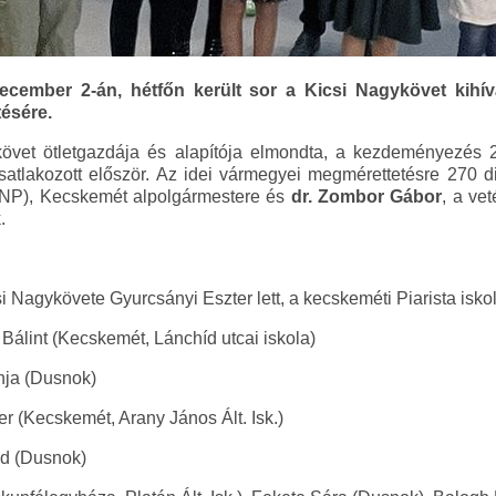
ecember 2-án, hétfőn került sor a Kicsi Nagykövet kihí
ésére.
övet ötletgazdája és alapítója elmondta, a kezdeményezés 
tlakozott először. Az idei vármegyei megmérettetésre 270 diá
NP), Kecskemét alpolgármestere és
dr. Zombor Gábor
, a ve
.
Nagykövete Gyurcsányi Eszter lett, a kecskeméti Piarista iskol
 Bálint (Kecskemét, Lánchíd utcai iskola)
onja (Dusnok)
er (Kecskemét, Arany János Ált. Isk.)
id (Dusnok)