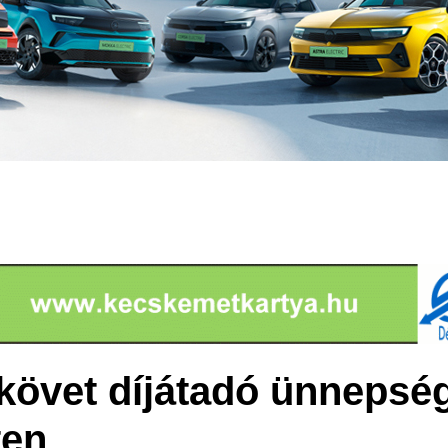
követ díjátadó ünnepsé
en