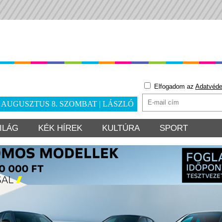
Elfogadom az
Adatvéde
. AUGUSZTUS 8. SZOMBAT | LÁSZLÓ
ILÁG
KÉK HÍREK
KULTÚRA
SPORT