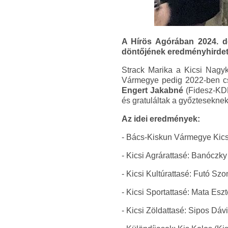
A Hírös Agórában 2024. d
döntőjének eredményhirdet
Strack Marika a Kicsi Nagyk
Vármegye pedig 2022-ben csa
Engert Jakabné
(Fidesz-KD
és gratuláltak a győzteseknek
Az idei eredmények:
- Bács-Kiskun Vármegye Kicsi 
- Kicsi Agrárattasé: Banóczky
- Kicsi Kultúrattasé: Futó Sz
- Kicsi Sportattasé: Mata Eszt
- Kicsi Zöldattasé: Sipos Dáv