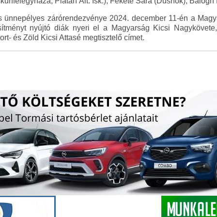
skunfélegyháza, Platán Ált. Isk.), Fekete Sára (Dusnok), Balogh
és ünnepélyes zárórendezvénye 2024. december 11-én a Mag
sítményt nyújtó diák nyeri el a Magyarság Kicsi Nagykövet
rt- és Zöld Kicsi Attasé megtisztelő címet.