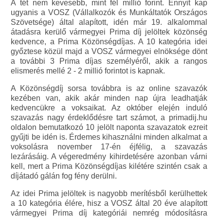
A tét nem kevesebb, mint fél millió forint. Ennyit kap
ugyanis a VOSZ (Vállalkozók és Munkáltatók Országos
Szövetsége) által alapított, idén már 19. alkalommal
átadásra kerülő vármegyei Prima díj jelöltek közönség
kedvence, a Prima Közönségdíjas. A 10 kategória idei
győztese közül majd a VOSZ vármegyei elnöksége dönt
a további 3 Prima díjas személyéről, akik a rangos
elismerés mellé 2 - 2 millió forintot is kapnak.
A Közönségdíj sorsa továbbra is az online szavazók
kezében van, akik akár minden nap újra leadhatják
kedvencükre a voksaikat. Az október elején induló
szavazás nagy érdeklődésre tart számot, a primadij.hu
oldalon bemutatkozó 10 jelölt naponta szavazatok ezreit
gyűjti be idén is. Érdemes kihasználni minden alkalmat a
voksolásra november 17-én éjfélig, a szavazás
lezárásáig. A végeredmény kihirdetésére azonban várni
kell, mert a Prima Közönségdíjas kilétére szintén csak a
díjátadó gálán fog fény derülni.
Az idei Prima jelöltek is nagyobb merítésből kerülhettek
a 10 kategória élére, hisz a VOSZ által 20 éve alapított
vármegyei Prima díj kategóriái nemrég módosításra