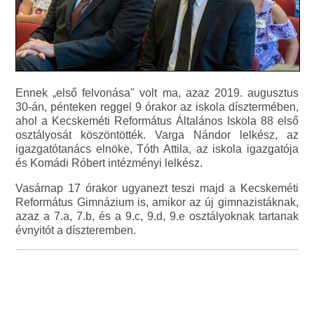
Ennek „első felvonása" volt ma, azaz 2019. augusztus
30-án, pénteken reggel 9 órakor az iskola dísztermében,
ahol a Kecskeméti Református Általános Iskola 88 első
osztályosát köszöntötték. Varga Nándor lelkész, az
igazgatótanács elnöke, Tóth Attila, az iskola igazgatója
és Komádi Róbert intézményi lelkész.
Vasárnap 17 órakor ugyanezt teszi majd a Kecskeméti
Református Gimnázium is, amikor az új gimnazistáknak,
azaz a 7.a, 7.b, és a 9.c, 9.d, 9.e osztályoknak tartanak
évnyitót a díszteremben.