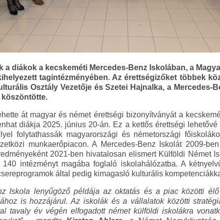
k a diákok a kecskeméti Mercedes-Benz Iskolában, a Magy
helyezett tagintézményében. Az érettségizőket többek köz
turális Osztály Vezetője és Szetei Hajnalka, a Mercedes-
 köszöntötte.
hette át magyar és német érettségi bizonyítványát a kecskem
enhat diákja 2025. június 20-án. Ez a kettős érettségi lehetővé
lyel folytathassák magyarországi és németországi főiskolá
zetközi munkaerőpiacon. A Mercedes-Benz Iskolát 2009-ben 
eredményeként 2021-ben hivatalosan elismert Külföldi Német Isk
 140 intézményt magába foglaló iskolahálózatba. A kétnyelvű
sereprogramok által pedig kimagasló kulturális kompetenciákk
z Iskola lenyűgöző példája az oktatás és a piac közötti él
ához is hozzájárul. Az iskolák és a vállalatok közötti stratég
al tavaly év végén elfogadott német külföldi iskolákra vonatk