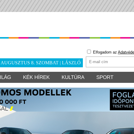
Elfogadom az
Adatvéde
. AUGUSZTUS 8. SZOMBAT | LÁSZLÓ
ILÁG
KÉK HÍREK
KULTÚRA
SPORT