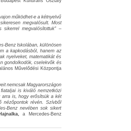
dapest Kulturális Osztály
 vajon működhet-e a kétnyelvű
 sikeresen megvalósult. Most
sikerrel megvalósítottuk”
–
des-Benz Iskolában, különösen
nem a kapkodásból, hanem az
sak nyelveket, matematikát és
lyan gondolkodók, cselekvők és
alános Művelődési Központja
ségeit nemcsak Magyarországon
ataljai is kiváló nemzetközi
arra is, hogy erősítsük a két
ző nézőpontok révén. Szívből
des-Benz nevében sok sikert
Hajnalka,
a Mercedes-Benz