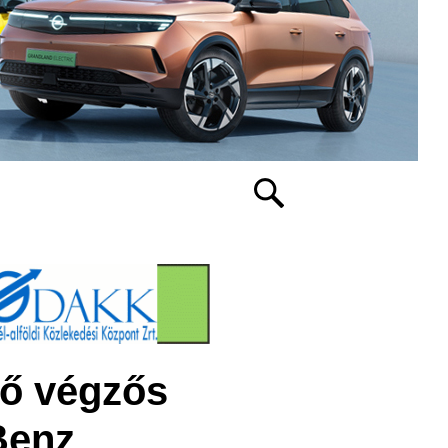
ső végzős
Benz