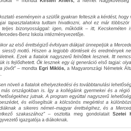
rukat”
– mondta
Kirsten Ahlers,
a Német Nagykövetség Bu
koztató eseményein a szülők gyakran felteszik a kérdést, hogy
ajai tapasztalatokra tudtam hivatkozni, ahol ez már többször
eljes bizonyossággal: igen, működik – itt, Kecskeméten is 
ercedes-Benz Iskola intézményvezetője.
ikor az első érettségiző évfolyam diákjait ünnepeljük a Merce
an siess!) mottó. Hiszen a legjobb döntések és eredmények 
letnek. Ezek a fiatalok nagyszerű felnőttek lesznek. Itt nemc
mük is fejlődhetett. Ők lesznek egy új generáció első tagjai: o
a jövőt”
– mondta
Egri Miklós,
a Magyarországi Németek Ált
.
tősen növeli a fiatalok elhelyezkedési és továbbtanulási lehető
s országokban is. Így a kollégáink gyermekei és a régió fi
hetőségekhez jutnak. A program egyúttal nagyszerű lehetőség 
árbeszédet, és elősegítsük a kölcsönös megértést a különbö
diáknak a sikeres német–magyar érettségihez, és a Merce
vetkező szakaszához”
– osztotta meg gondolatait
Szetei 
gyvezető igazgatója a diákoknak.