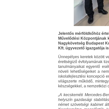
Jelentős mérföldkőhöz érte
Művelődési Központjának ki
Nagykövetség Budapest Kul
Kft. ügyvezető igazgatója is
Ünnepélyes keretek között ve
érettségiző évfolyamának tiz
tanulmányaikat egyenlő esél
növeli lehetőségeiket a nem
iskolafejlesztési koncepció 
világszerte működő, mintegy
készségekkel, a nemzetközi c
„A kecskeméti Mercedes-Ben
helyszín gazdasági stabilitás
német szövetségi kabinet ált