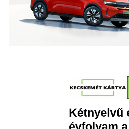
Kétnyelvű é
évfolyam a