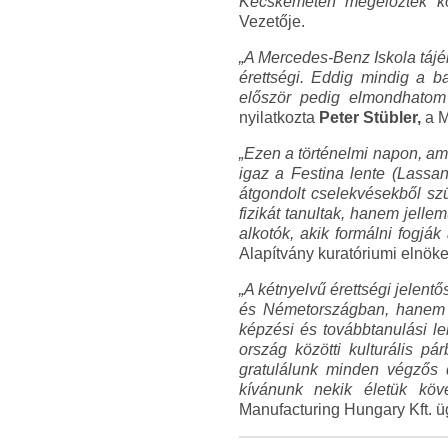
Kecskeméten megelőzték ko
Vezetője.
„A Mercedes-Benz Iskola tájé
érettségi. Eddig mindig a b
először pedig elmondhatom t
nyilatkozta
Peter Stübler,
a M
„Ezen a történelmi napon, am
igaz a Festina lente (Lass
átgondolt cselekvésekből szü
fizikát tanultak, hanem jelle
alkotók, akik formálni fogják 
Alapítvány kuratóriumi elnöke
„A kétnyelvű érettségi jelen
és Németországban, hanem má
képzési és továbbtanulási le
ország közötti kulturális p
gratulálunk minden végzős 
kívánunk nekik életük kö
Manufacturing Hungary Kft. ü