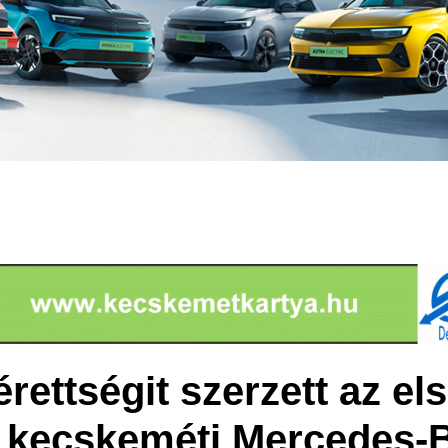
rettségit szerzett az el
 kecskeméti Mercedes-