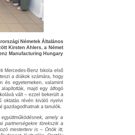
arországi Németek Általános
ött Kirsten Ahlers, a Német
Benz Manufacturing Hungary
éti Mercedes-Benz Iskola első
 teszi a diákok számára, hogy
kon és egyetemeken, valamint
alapították, majd egy átfogó
olává vált – ezzel bekerült a
 oktatás révén kiváló nyelvi
al gazdagodhatnak a tanulók.
ő együttműködésnek, amely a
iai partnerségekre törekszik a
ozó mesterterv is – Önök itt,