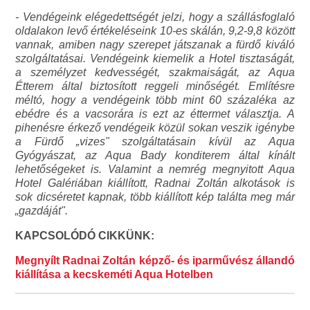
- Vendégeink elégedettségét jelzi, hogy a szállásfoglaló
oldalakon levő értékeléseink 10-es skálán, 9,2-9,8 között
vannak, amiben nagy szerepet játszanak a fürdő kiváló
szolgáltatásai. Vendégeink kiemelik a Hotel tisztaságát,
a személyzet kedvességét, szakmaiságát, az Aqua
Étterem által biztosított reggeli minőségét. Említésre
méltó, hogy a vendégeink több mint 60 százaléka az
ebédre és a vacsorára is ezt az éttermet választja. A
pihenésre érkező vendégeik közül sokan veszik igénybe
a Fürdő „vizes" szolgáltatásain kívül az Aqua
Gyógyászat, az Aqua Bady konditerem által kínált
lehetőségeket is. Valamint a nemrég megnyitott Aqua
Hotel Galériában kiállított, Radnai Zoltán alkotások is
sok dicséretet kapnak, több kiállított kép találta meg már
„gazdáját".
KAPCSOLÓDÓ CIKKÜNK:
Megnyílt Radnai Zoltán képző- és iparművész állandó
kiállítása a kecskeméti Aqua Hotelben