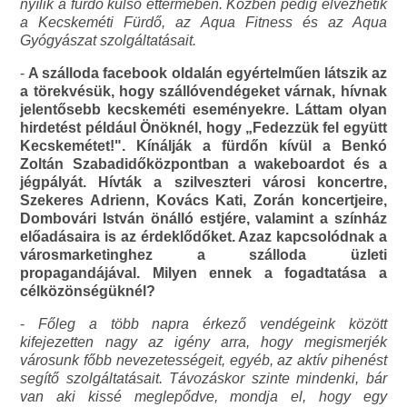
nyílik a fürdő külső éttermében. Közben pedig élvezhetik
a Kecskeméti Fürdő, az Aqua Fitness és az Aqua
Gyógyászat szolgáltatásait.
-
A szálloda facebook oldalán egyértelműen látszik az
a törekvésük, hogy szállóvendégeket várnak, hívnak
jelentősebb kecskeméti eseményekre. Láttam olyan
hirdetést például Önöknél, hogy „Fedezzük fel együtt
Kecskemétet!". Kínálják a fürdőn kívül a Benkó
Zoltán Szabadidőközpontban a wakeboardot és a
jégpályát. Hívták a szilveszteri városi koncertre,
Szekeres Adrienn, Kovács Kati, Zorán koncertjeire,
Dombovári István önálló estjére, valamint a színház
előadásaira is az érdeklődőket. Azaz kapcsolódnak a
városmarketinghez a szálloda üzleti
propagandájával. Milyen ennek a fogadtatása a
célközönségüknél?
-
Főleg a több napra érkező vendégeink között
kifejezetten nagy az igény arra, hogy megismerjék
városunk főbb nevezetességeit, egyéb, az aktív pihenést
segítő szolgáltatásait. Távozáskor szinte mindenki, bár
van aki kissé meglepődve, mondja el, hogy egy