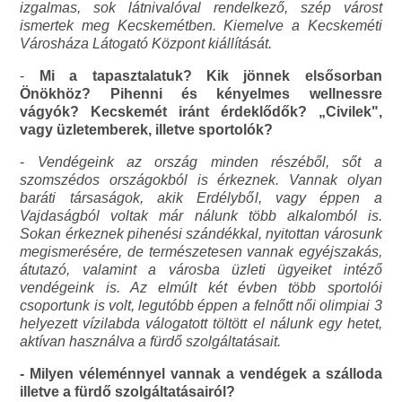
izgalmas, sok látnivalóval rendelkező, szép várost
ismertek meg Kecskemétben. Kiemelve a Kecskeméti
Városháza Látogató Központ kiállítását.
-
Mi a tapasztalatuk? Kik jönnek elsősorban
Önökhöz? Pihenni és kényelmes wellnessre
vágyók? Kecskemét iránt érdeklődők? „Civilek",
vagy üzletemberek, illetve sportolók?
-
Vendégeink az ország minden részéből, sőt a
szomszédos országokból is érkeznek. Vannak olyan
baráti társaságok, akik Erdélyből, vagy éppen a
Vajdaságból voltak már nálunk több alkalomból is.
Sokan érkeznek pihenési szándékkal, nyitottan városunk
megismerésére, de természetesen vannak egyéjszakás,
átutazó, valamint a városba üzleti ügyeiket intéző
vendégeink is. Az elmúlt két évben több sportolói
csoportunk is volt, legutóbb éppen a felnőtt női olimpiai 3
helyezett vízilabda válogatott töltött el nálunk egy hetet,
aktívan használva a fürdő szolgáltatásait.
- Milyen véleménnyel vannak a vendégek a szálloda
illetve a fürdő szolgáltatásairól?