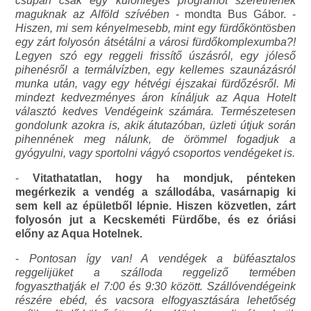
csupán csak egy különleges programot szeretnének
maguknak az Alföld szívében
- mondta Bus Gábor. -
Hiszen, mi sem kényelmesebb, mint egy fürdőköntösben
egy zárt folyosón átsétálni a városi fürdőkomplexumba?!
Legyen szó egy reggeli frissítő úszásról, egy jóleső
pihenésről a termálvízben, egy kellemes szaunázásról
munka után, vagy egy hétvégi éjszakai fürdőzésről. Mi
mindezt kedvezményes áron kínáljuk az Aqua Hotelt
választó kedves Vendégeink számára. Természetesen
gondolunk azokra is, akik átutazóban, üzleti útjuk során
pihennének meg nálunk, de örömmel fogadjuk a
gyógyulni, vagy sportolni vágyó csoportos vendégeket is.
-
Vitathatatlan, hogy ha mondjuk, pénteken
megérkezik a vendég a szállodába, vasárnapig ki
sem kell az épületből lépnie. Hiszen közvetlen, zárt
folyosón jut a Kecskeméti Fürdőbe, és ez óriási
előny az Aqua Hotelnek.
-
Pontosan így van! A vendégek a büféasztalos
reggelijüket a szálloda reggeliző termében
fogyaszthatják el 7:00 és 9:30 között. Szállóvendégeink
részére ebéd, és vacsora elfogyasztására lehetőség