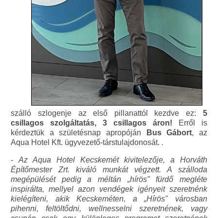
szálló szlogenje az első pillanattól kezdve ez:
5
csillagos szolgáltatás, 3 csillagos áron!
Erről is
kérdeztük a születésnap apropóján
Bus Gábort
, az
Aqua Hotel Kft. ügyvezető-társtulajdonosát.
.
-
Az Aqua Hotel Kecskemét kivitelezője, a Horváth
Építőmester Zrt. kiváló munkát végzett. A szálloda
megépülését pedig a méltán „hírös" fürdő megléte
inspirálta, mellyel azon vendégek igényeit szeretnénk
kielégíteni, akik Kecskeméten, a „Hírös" városban
pihenni, feltöltődni, wellnesselni szeretnének, vagy