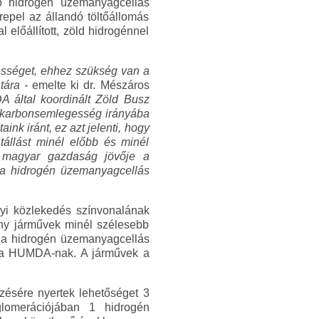
dő hidrogén üzemanyagcellás
repel az állandó töltőállomás
előállított, zöld hidrogénnel
gességet, ehhez szükség van a
tára -
emelte ki dr. Mészáros
 által koordinált Zöld Busz
 karbonsemlegesség irányába
nk iránt, ez azt jelenti, hogy
tállást minél előbb és minél
a magyar gazdaság jövője a
 a hidrogén üzemanyagcellás
lyi közlekedés színvonalának
kony járművek minél szélesebb
d a hidrogén üzemanyagcellás
e a HUMDA-nak. A járművek a
ésére nyertek lehetőséget 3
lomerációjában 1 hidrogén