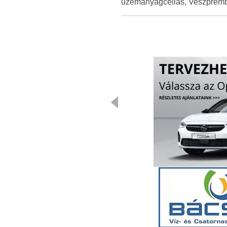
üzemanyagcellás, Veszprémbe