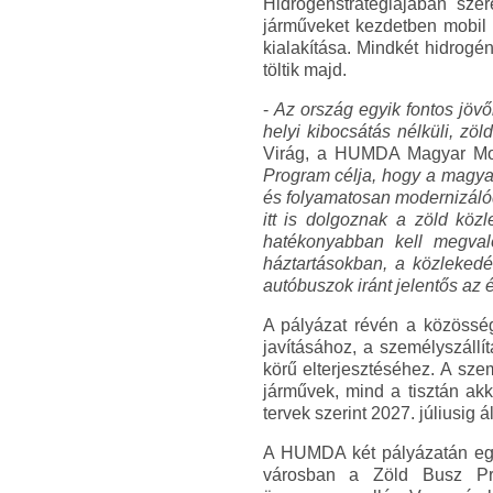
Hidrogénstratégiájában sze
járműveket kezdetben mobil t
kialakítása. Mindkét hidrogé
töltik majd.
-
Az ország egyik fontos jöv
helyi kibocsátás nélküli, z
Virág, a HUMDA Magyar Mobil
Program célja, hogy a magy
és folyamatosan modernizálódj
itt is dolgoznak a zöld köz
hatékonyabban kell megval
háztartásokban, a közleked
autóbuszok iránt jelentős az 
A pályázat révén a közösség
javításához, a személyszállí
körű elterjesztéséhez. A sz
járművek, mind a tisztán a
tervek szerint 2027. júliusig 
A HUMDA két pályázatán egy
városban a Zöld Busz Pro