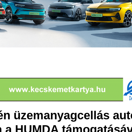
én üzemanyagcellás aut
a a HUMDA támogatásáv