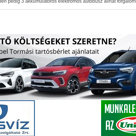
n pedig 3 akkumulátoros elektromos autóbusz állhat forgalom