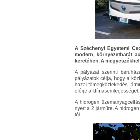
A Széchenyi Egyetemi Csop
modern, környezetbarát a
keretében. A megyeszékhel
A pályázat szerinti beruház
pályázatok célja, hogy a kö
hazai tömegközlekedés jármű
elérje a klímasemlegességet.
A hidrogén üzemanyagcellás
nyert a 2 járműre. A hidrog
tól.