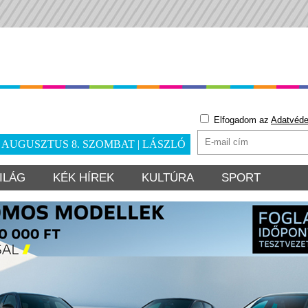
Elfogadom az
Adatvéde
. AUGUSZTUS 8. SZOMBAT | LÁSZLÓ
ILÁG
KÉK HÍREK
KULTÚRA
SPORT