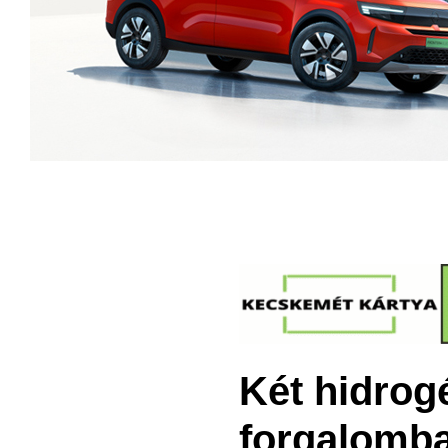
Két hidrog
forgalomb