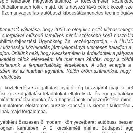
replő feladatok megvalósításához. A Kecskeméten közleke
öltőállomáson töltik majd, de a hosszú távú célok között sze
n üzemanyagcellás autóbuszt kibocsátásmenetes technológiával 
őbemutató vállalása, hogy 2050-re elérjük a nettó klímasemle
öld energiával működő járművek minél szélesebb körű használa
itás-fejlesztési Ügynökség Zrt. vezérigazgatója. -
A HUMDA
ar közösségi közlekedés járműállománya ütemesen haladjon a
on. Örülünk neki, hogy Kecskeméten is érdeklődtek a pályázatai
lekedési célok eléréséért. Ma már nem kérdés, hogy a zöldá
ósítanunk a fenntarthatóság érdekében. A zöld energia 
ésben és az iparban egyaránt. Külön öröm számunkra, hogy
érdeklődés
i közlekedési szolgáltatást nyújtó cég hozzájárul majd a he
tási közszolgáltatási feladatokat ellátó tiszta és energiahaté
emléletformálási munka és a hajtásláncok népszerűsítése min
kkumulátoros elektromos buszok kapcsán is kiemelt küldetés
állnak majd forgalomba.
ébként összesen 6 modern, környezetbarát autóbusz beszerz
gram keretében. A 2 kecskeméti mellett Budapest agg