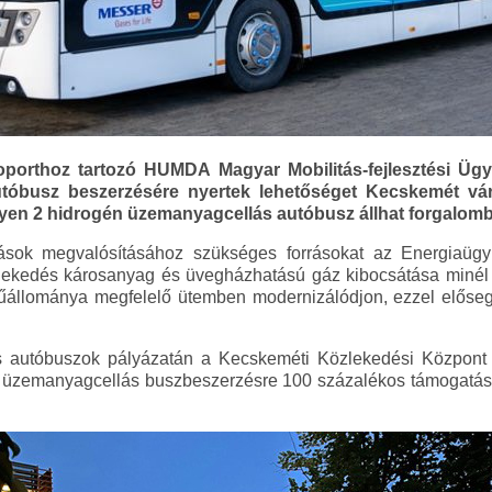
orthoz tartozó HUMDA Magyar Mobilitás-fejlesztési Ügy
utóbusz beszerzésére nyertek lehetőséget Kecskemét v
yen 2 hidrogén üzemanyagcellás autóbusz állhat forgalomb
ások megvalósításához szükséges forrásokat az Energiaügyi 
zlekedés károsanyag és üvegházhatású gáz kibocsátása miné
állománya megfelelő ütemben modernizálódjon, ezzel előseg
 autóbuszok pályázatán a Kecskeméti Közlekedési Központ Kf
én üzemanyagcellás buszbeszerzésre 100 százalékos támogatá