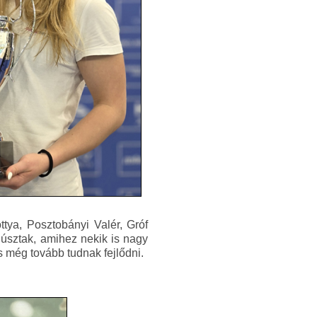
ttya, Posztobányi Valér, Gróf
 úsztak, amihez nekik is nagy
s még tovább tudnak fejlődni.