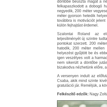
döntőbe beúszta magát a né
felkapaszkodott a dobogó h
negyedik, 200 méter vegyese
méter gyorson hetedik helyen
továbbra is motivációt jelen
külön fejhajtást érdemel.
Szalontai Roland az elm
teljesítményét új szintre tud
pontokat szerzett. 200 méte
hatodik, 200 méter mellen
helyezést gyűjtött be és eb
igen veszélyes volt a harmad
nem sikerült a döntőbe jutás
bizakodva nézhetünk előre, a 
A versenyen indult az előfut
Csaba, akik mind szinte kivé
gratuláció jár. Reméljük, a k
Felkészítő edzők:
Nagy Zoltá