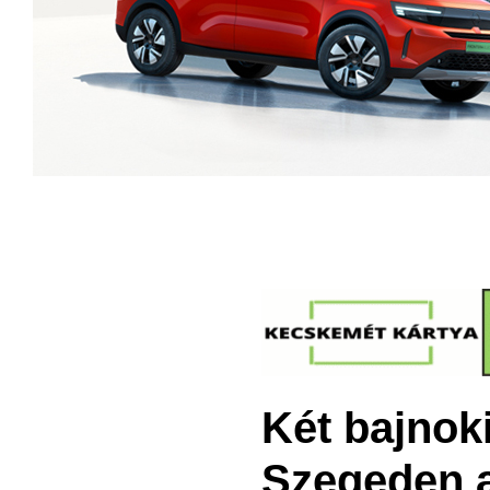
Két bajnok
Szegeden a