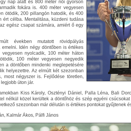
gy nap alatt és 800 méter női gyorson
armadik fokára is. 400 méter vegyesen
n ötödik, 200 pillangón hatodik, és 400
 ért célba. Mentalitása, küzdeni tudása
t az egész csapat számára, amiért ő egy
últ években mutatott rövidpályás
ta emelni. Idén négy döntőben is értékes
r vegyesen nyolcadik, 100 méter háton
 ötödik, 100 méter vegyesen negyedik
ben a döntőben mindenki meglepetésére
ik helyezettre. Az elmúlt két szezonban
, most négyszer is. Fejlődése töretlen,
legjobb úton jár.
amokban Kiss Károly, Osztényi Dániel, Palla Léna, Bali Doro
tel nélkül közel kerültek a döntőhöz és szép egyéni csúcsokat
övetkező szezonban már délután is értékes pontokat gyűjtenek é
n, Kalmár Ákos, Pálfi János