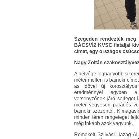
Szegeden rendezték meg d
BÁCSVÍZ KVSC fiataljai kivá
címet, egy országos csúcsot
Nagy Zoltán szakosztályvez
A hétvége legnagyobb sikereit
méter mellen is bajnoki címet
as idővel új korosztályo
eredménnyel egyben a
versenyzőnek járó serleget 
méter vegyesen parádés ve
bajnoki szezontól. Kimagasl
minden téren rengeteget fejl
még inkább azok vagyunk.
Remekelt Szilvási-Hazag Ali