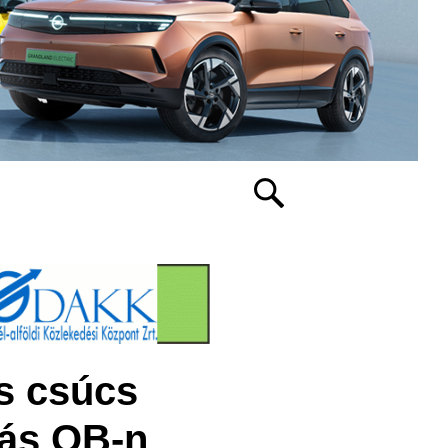
os csúcs
yás OB-n