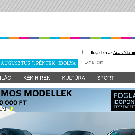
Elfogadom az
Adatvédelmi
. AUGUSZTUS 7. PÉNTEK | IBOLYA
ILÁG
KÉK HÍREK
KULTÚRA
SPORT