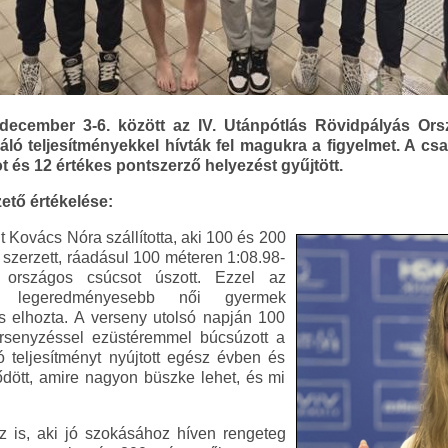
ecember 3-6. között az IV. Utánpótlás Rövidpályás Ors
ló teljesítményekkel hívták fel magukra a figyelmet. A cs
 és 12 értékes pontszerző helyezést gyűjtött.
ető értékelése:
 Kovács Nóra szállította, aki 100 és 200
 szerzett, ráadásul 100 méteren 1:08.98-
s országos csúcsot úszott. Ezzel az
 legeredményesebb női gyermek
is elhozta. A verseny utolsó napján 100
rsenyzéssel ezüstéremmel búcsúzott a
ó teljesítményt nyújtott egész évben és
ődött, amire nagyon büszke lehet, és mi
z is, aki jó szokásához híven rengeteg