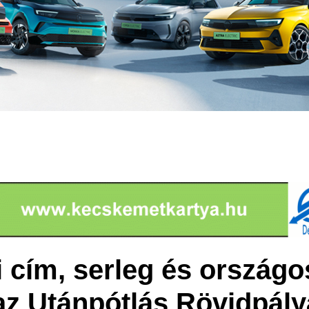
i cím, serleg és ország
z Utánpótlás Rövidpál