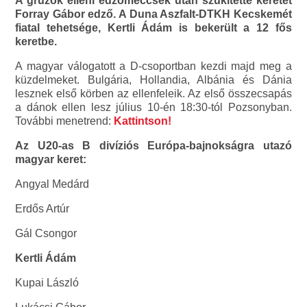
A grúzok elleni edzőmeccsek után szűkítette keretét
Forray Gábor edző. A Duna Aszfalt-DTKH Kecskemét
fiatal tehetsége, Kertli Ádám is bekerült a 12 fős
keretbe.
A magyar válogatott a D-csoportban kezdi majd meg a
küzdelmeket. Bulgária, Hollandia, Albánia és Dánia
lesznek első körben az ellenfeleik. Az első összecsapás
a dánok ellen lesz július 10-én 18:30-tól Pozsonyban.
További menetrend:
Kattintson!
Az U20-as B divíziós Európa-bajnokságra utazó
magyar keret:
Angyal Medárd
Erdős Artúr
Gál Csongor
Kertli Ádám
Kupai László