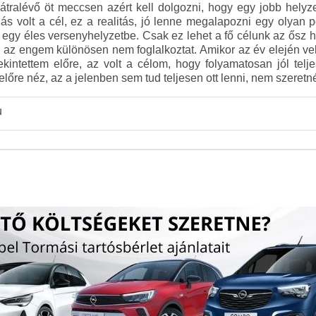
tralévő öt meccsen azért kell dolgozni, hogy egy jobb helyz
ás volt a cél, ez a realitás, jó lenne megalapozni egy olyan
 egy éles versenyhelyzetbe. Csak ez lehet a fő célunk az ősz
 az engem különösen nem foglalkoztat. Amikor az év elején ve
intettem előre, az volt a célom, hogy folyamatosan jól telj
lőre néz, az a jelenben sem tud teljesen ott lenni, nem szeret
u