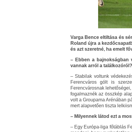
Varga Bence eltiltása és sé
Roland újra a kezdőcsapatb
és azt szeretné, ha emelt fő
– Ebben a bajnokságban véd
vannak arról a találkozóról
– Stabilak voltunk védekezé
Ferencváros gólt is szerz
Ferencvárosnak lehetőségei, 
fogalmaznék az összkép alapj
volt a Groupama Arénában pál
mert alapvetően tiszta lelkiism
– Milyennek látod ezt a mo
– Egy Európa-liga főtáblás Fe