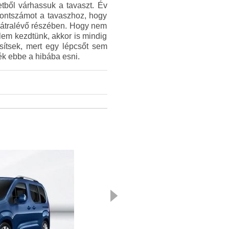
etből várhassuk a tavaszt. Év
 pontszámot a tavaszhoz, hogy
 hátralévő részében. Hogy nem
lem kezdtünk, akkor is mindig
esítsek, mert egy lépcsőt sem
nék ebbe a hibába esni.