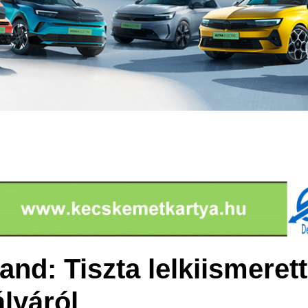
nd: Tiszta lelkiismeret
ályáról