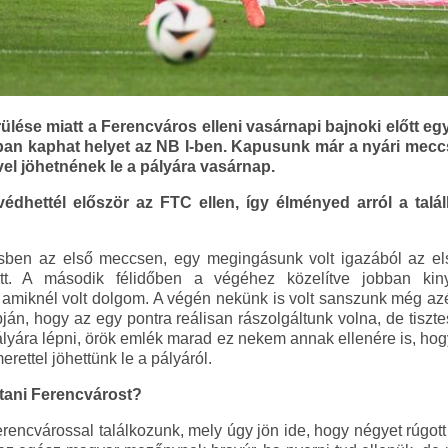
rülése miatt a Ferencváros elleni vasárnapi bajnoki előtt eg
an kaphat helyet az NB I-ben. Kapusunk már a nyári meccse
vel jöhetnének le a pályára vasárnap.
hettél először az FTC ellen, így élményed arról a talál
?
sben az első meccsen, egy megingásunk volt igazából az els
ett. A második félidőben a végéhez közelítve jobban kiny
amiknél volt dolgom. A végén nekünk is volt sanszunk még azé
án, hogy az egy pontra reálisan rászolgáltunk volna, de tiszt
yára lépni, örök emlék marad ez nekem annak ellenére is, hogy
erettel jöhettünk le a pályáról.
stani Ferencvárost?
rencvárossal találkozunk, mely úgy jön ide, hogy négyet rúgott