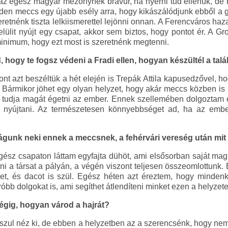
az egész magyar mezőnynek bravúr, ha nyerni tud ellenük, de
en meccs egy újabb esély arra, hogy kikászálódjunk ebből a gö
eretnénk tiszta lelkiismerettel lejönni onnan. A Ferencváros haz
 felülit nyújt egy csapat, akkor sem biztos, hogy pontot ér. A 
 minimum, hogy ezt most is szeretnénk megtenni.
 hogy te fogsz védeni a Fradi ellen, hogyan készültél a tal
nt azt beszéltük a hét elején is Trepák Attila kapusedzővel, 
. Bármikor jöhet egy olyan helyzet, hogy akár meccs közben is b
tudja magát égetni az ember. Ennek szellemében dolgoztam ed
ak nyújtani. Az természetesen könnyebbséget ad, ha az emb
gunk neki ennek a meccsnek, a fehérvári vereség után mit 
gész csapaton láttam egyfajta dühöt, ami elsősorban saját magu
íteni a társat a pályán, a végén viszont teljesen összeomlottun
ket, és dacot is szül. Egész héten azt éreztem, hogy mindenki
óbb dolgokat is, ami segíthet átlendíteni minket ezen a helyzete
égig, hogyan várod a hajrát?
szul néz ki, de ebben a helyzetben az a szerencsénk, hogy n