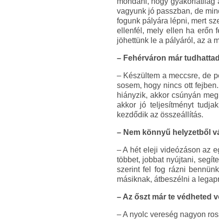
mondani, hogy gyakorlatilag 
vagyunk jó passzban, de mind
fogunk pályára lépni, mert sz
ellenfél, mely ellen ha erőn
jöhettünk le a pályáról, az a
– Fehérváron már tudhattad,
– Készültem a meccsre, de po
sosem, hogy nincs ott fejben
hiányzik, akkor csúnyán meg 
akkor jó teljesítményt tudj
kezdődik az összeállítás.
– Nem könnyű helyzetből vá
– A hét eleji videózáson az e
többet, jobbat nyújtani, seg
szerint fel fog rázni bennün
másiknak, átbeszélni a legapr
– Az őszt már te védheted v
– A nyolc vereség nagyon ros