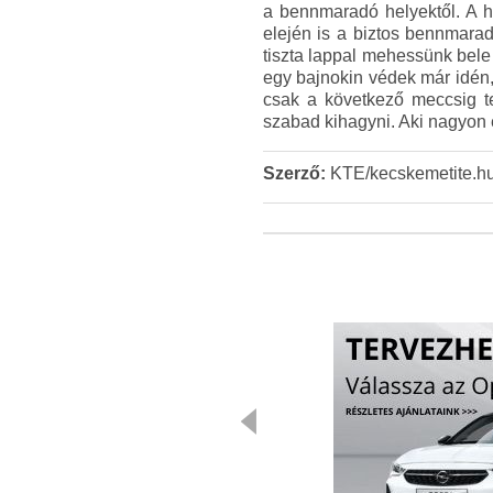
a bennmaradó helyektől. A há
elején is a biztos bennmarad
tiszta lappal mehessünk bele
egy bajnokin védek már idén,
csak a következő meccsig tek
szabad kihagyni. Aki nagyon e
Szerző:
KTE/kecskemetite.h