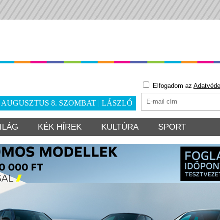
Elfogadom az
Adatvéde
. AUGUSZTUS 8. SZOMBAT | LÁSZLÓ
ILÁG
KÉK HÍREK
KULTÚRA
SPORT