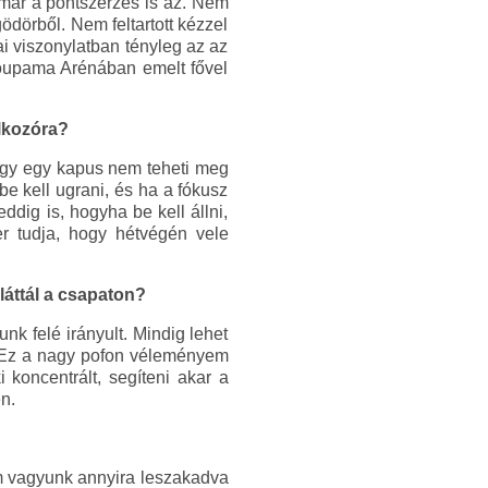
 már a pontszerzés is az. Nem
dörből. Nem feltartott kézzel
ai viszonylatban tényleg az az
Groupama Arénában emelt fővel
álkozóra?
hogy egy kapus nem teheti meg
e kell ugrani, és ha a fókusz
dig is, hogyha be kell állni,
er tudja, hogy hétvégén vele
láttál a csapaton?
nk felé irányult. Mindig lehet
k. Ez a nagy pofon véleményem
 koncentrált, segíteni akar a
n.
em vagyunk annyira leszakadva