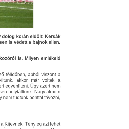
y dolog korán eldőlt: Kersák
n is védett a bajnok ellen,
kozóról is. Milyen emlékeid
ő félidőben, abból viszont a
íltunk, akkor már voltak a
rt egyenlíteni. Úgy azért nem
esen helytálltunk. Nagy álmom
 nem tudtunk ponttal távozni,
 a Kijevnek. Tényleg azt lehet