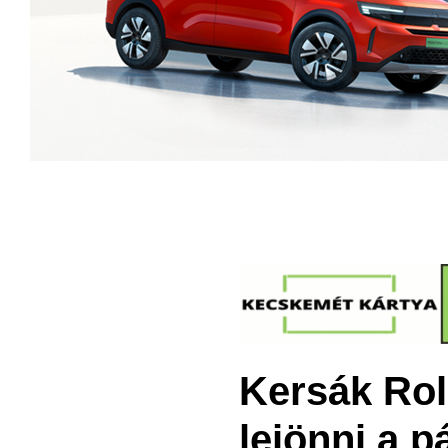
Kersák Rola
lejönni a p