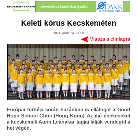
Keleti kórus Kecskeméten
2024. július 24. 01:06
Vissza a címlapra
Európai turnéja során hazánkba is ellátogat a Good
Hope School Choir (Hong Kong). Az ifjú énekeseket
a kecskeméti Aurin Leánykar tagjai látják vendégül a
hét végén.