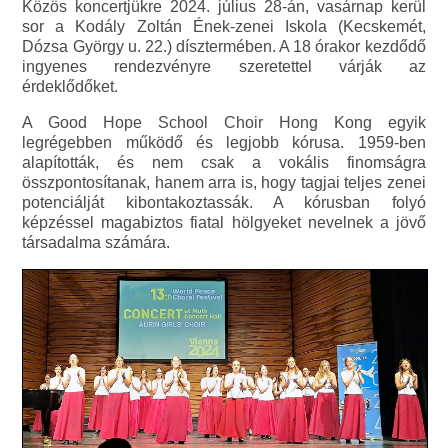
Közös koncertjükre 2024. július 28-án, vasárnap kerül
sor a Kodály Zoltán Ének-zenei Iskola (Kecskemét,
Dózsa György u. 22.) dísztermében. A 18 órakor kezdődő
ingyenes rendezvényre szeretettel várják az
érdeklődőket.
A Good Hope School Choir Hong Kong egyik
legrégebben működő és legjobb kórusa. 1959-ben
alapították, és nem csak a vokális finomságra
összpontosítanak, hanem arra is, hogy tagjai teljes zenei
potenciálját kibontakoztassák. A kórusban folyó
képzéssel magabiztos fiatal hölgyeket nevelnek a jövő
társadalma számára.