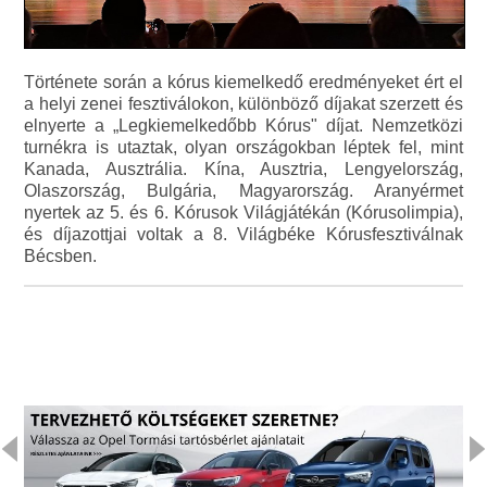
Története során a kórus kiemelkedő eredményeket ért el
a helyi zenei fesztiválokon, különböző díjakat szerzett és
elnyerte a „Legkiemelkedőbb Kórus" díjat. Nemzetközi
turnékra is utaztak, olyan országokban léptek fel, mint
Kanada, Ausztrália. Kína, Ausztria, Lengyelország,
Olaszország, Bulgária, Magyarország. Aranyérmet
nyertek az 5. és 6. Kórusok Világjátékán (Kórusolimpia),
és díjazottjai voltak a 8. Világbéke Kórusfesztiválnak
Bécsben.