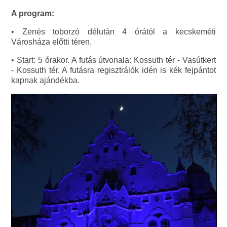
A program:
• Zenés toborzó délután 4 órától a kecskeméti
Városháza előtti téren.
• Start: 5 órakor. A futás útvonala: Kossuth tér - Vasútkert
- Kossuth tér. A futásra regisztrálók idén is kék fejpántot
kapnak ajándékba.