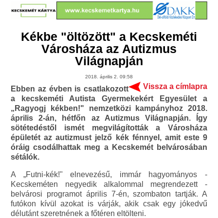
Kékbe "öltözött" a Kecskeméti
Városháza az Autizmus
Világnapjá​n
2018. április 2. 09:58
Vissza a címlapra
Ebben az évben is csatlakozott
a kecskeméti Autista Gyermekekért Egyesület a
„Ragyogj kékben!" nemzetközi kampányhoz 2018.
április 2-án, hétfőn az Autizmus Világnapján. Így
sötétedéstől ismét megvilágították a Városháza
épületét az autizmust jelző kék fénnyel, amit este 9
óráig csodálhattak meg a Kecskemét belvárosában
sétálók.
A „Futni-kék!" elnevezésű, immár hagyományos -
Kecskeméten negyedik alkalommal megrendezett -
belvárosi programot április 7-én, szombaton tartják. A
futókon kívül azokat is várják, akik csak egy jókedvű
délutánt szeretnének a főtéren eltölteni.