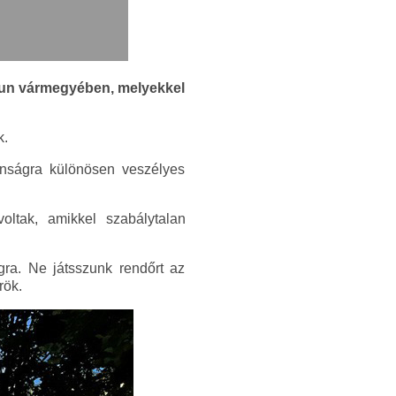
skun vármegyében, melyekkel
k.
tonságra különösen veszélyes
oltak, amikkel szabálytalan
ra. Ne játsszunk rendőrt az
rök.