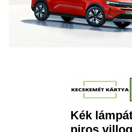
Kék lámpát,
piros villo