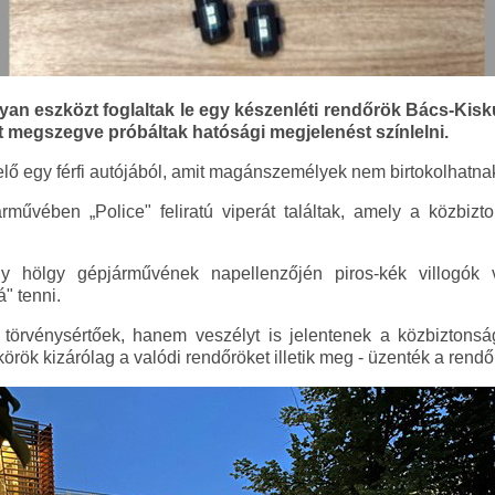
lyan eszközt foglaltak le egy készenléti rendőrök Bács-Ki
megszegve próbáltak hatósági megjelenést színlelni.
elő egy férfi autójából, amit magánszemélyek nem birtokolhatna
árművében „Police" feliratú viperát találtak, amely a közbiz
 hölgy gépjárművének napellenzőjén piros-kék villogók v
á" tenni.
örvénysértőek, hanem veszélyt is jelentenek a közbiztonság
örök kizárólag a valódi rendőröket illetik meg - üzenték a rendő