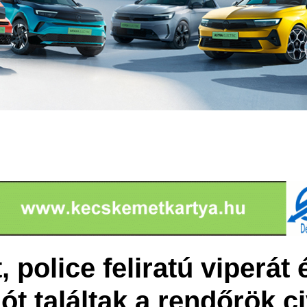
 police feliratú viperát 
gót találtak a rendőrök c