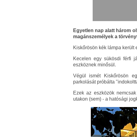
Egyetlen nap alatt három o
magánszemélyek a törvényt 
Kiskőrösön kék lámpa került 
Kecelen egy sükösdi férfi j
eszköznek minősül.
Végül ismét Kiskőrösön egy
parkolását próbálta "indokoltt
Ezek az eszközök nemcsak t
utakon (sem) - a hatósági jogk