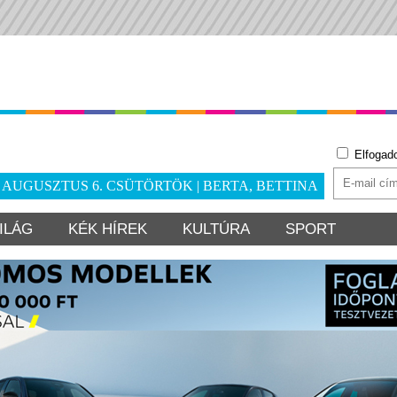
Elfogad
. AUGUSZTUS 6. CSÜTÖRTÖK | BERTA, BETTINA
ILÁG
KÉK HÍREK
KULTÚRA
SPORT