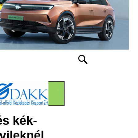
és kék-
ivileknél