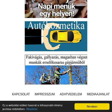
KAPCSOLAT
IMPRESSZUM
ADATVÉDELEM
MÉDIAAJÁNLAT
Ez a weboldal sütiket használ a felhasználói élmény
Rendben
javítása érdekében.
Részletek
Készítette:
Raster Studio