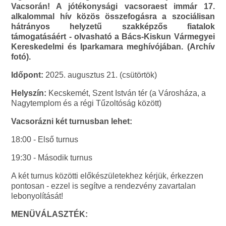
Vacsorán! A jótékonysági vacsoraest immár 17.
alkalommal hív közös összefogásra a szociálisan
hátrányos helyzetű szakképzős fiatalok
támogatásáért - olvasható a Bács-Kiskun Vármegyei
Kereskedelmi és Iparkamara meghívójában. (Archív
fotó).
Időpont:
2025. augusztus 21. (csütörtök)
Helyszín:
Kecskemét, Szent István tér (a Városháza, a
Nagytemplom és a régi Tűzoltóság között)
Vacsorázni két turnusban lehet:
18:00 - Első turnus
19:30 - Második turnus
A két turnus közötti előkészületekhez kérjük, érkezzen
pontosan - ezzel is segítve a rendezvény zavartalan
lebonyolítását!
MENÜVÁLASZTÉK: