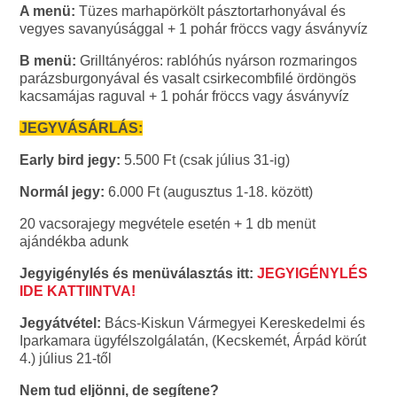
A menü:
Tüzes marhapörkölt pásztortarhonyával és
vegyes savanyúsággal + 1 pohár fröccs vagy ásványvíz
B menü:
Grilltányéros: rablóhús nyárson rozmaringos
parázsburgonyával és vasalt csirkecombfilé ördöngös
kacsamájas raguval + 1 pohár fröccs vagy ásványvíz
JEGYVÁSÁRLÁS:
Early bird jegy:
5.500 Ft (csak július 31-ig)
Normál jegy:
6.000 Ft (augusztus 1-18. között)
20 vacsorajegy megvétele esetén + 1 db menüt
ajándékba adunk
Jegyigénylés és menüválasztás itt:
JEGYIGÉNYLÉS
IDE KATTIINTVA!
Jegyátvétel:
Bács-Kiskun Vármegyei Kereskedelmi és
Iparkamara ügyfélszolgálatán, (Kecskemét, Árpád körút
4.) július 21-től
Nem tud eljönni, de segítene?