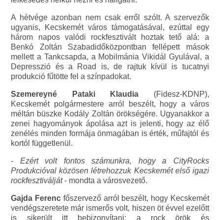
A hétvége azonban nem csak erről szólt. A szervezők
ugyanis, Kecskemét város támogatásával, ezúttal egy
három napos valódi rockfesztivált hoztak tető alá: a
Benkó Zoltán Szabadidőközpontban fellépett mások
mellett a Tankcsapda, a Mobilmánia Vikidál Gyulával, a
Depresszió és a Road is, de rajtuk kívül is tucatnyi
produkció fűtötte fel a színpadokat.
Szemereyné Pataki Klaudia
(Fidesz-KDNP),
Kecskemét polgármestere arról beszélt, hogy a város
méltán büszke Kodály Zoltán örökségére. Ugyanakkor a
zenei hagyományok ápolása azt is jelenti, hogy az élő
zenélés minden formája önmagában is érték, műfajtól és
kortól függetlenül.
-
Ezért volt fontos számunkra, hogy a CityRocks
Produkcióval közösen létrehozzuk Kecskemét első igazi
rockfesztiválját
- mondta a városvezető.
Gajda Ferenc
főszervező arról beszélt, hogy Kecskemét
vendégszeretete már ismerős volt, hiszen öt évvel ezelőtt
is sikerült itt bebizonyítani: a rock örök és