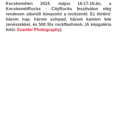
Kecskeméten 2024. május 16-17-18-án, a
KecskemétRocks - CityRocks fesztiválon elég
rendesen sikerült kimaxolni a rockzenét. Ez történt:
három nap, három színpad, három kamion tele
zenészekkel, és 500 fős rockflashmob. (A képgaléria
fotói:
Szamler Photography
)