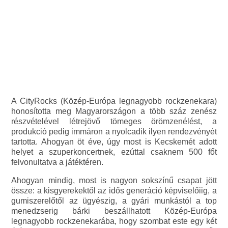
A CityRocks (Közép-Európa legnagyobb rockzenekara)
honosította meg Magyarországon a több száz zenész
részvételével létrejövő tömeges örömzenélést, a
produkció pedig immáron a nyolcadik ilyen rendezvényét
tartotta. Ahogyan öt éve, úgy most is Kecskemét adott
helyet a szuperkoncertnek, ezúttal csaknem 500 főt
felvonultatva a játéktéren.
Ahogyan mindig, most is nagyon sokszínű csapat jött
össze: a kisgyerekektől az idős generáció képviselőiig, a
gumiszerelőtől az ügyészig, a gyári munkástól a top
menedzserig bárki beszállhatott Közép-Európa
legnagyobb rockzenekarába, hogy szombat este egy két