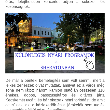
órás, felejthetetlen koncertet adjon a sokezer fős
közönségnek.
De már a pénteki bemelegítés sem volt semmi, mert a
lelkes zenészek olyat mutattak, amilyet ez a város még
soha nem látott: három kamion platóján összesen 110
énekes, dobos, basszusgitáros és gitáros járta
Kecskemét utcáit, és bár okoztak némi torlódást, de amit
ott zúztak, azt a közlekedők és a járókelők sem tudták
lelkesedés nélkül nézni és hallgatni.